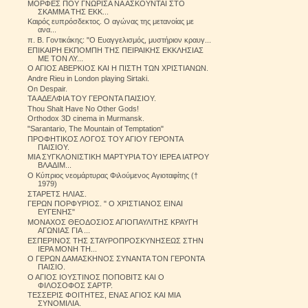
ΜΟΡΦΕΣ ΠΟΥ ΓΝΩΡΙΣΑ ΝΑ ΑΣΚΟΥΝΤΑΙ ΣΤΟ
ΣΚΑΜΜΑ ΤΗΣ ΕΚΚ...
Καιρός ευπρόσδεκτος. Ο αγώνας της μετανοίας με
ανα...
π. Β. Γοντικάκης: "Ο Ευαγγελισμός, μυστήριον κραυγ...
ΕΠΙΚΑΙΡΗ ΕΚΠΟΜΠΗ ΤΗΣ ΠΕΙΡΑΙΚΗΣ ΕΚΚΛΗΣΙΑΣ
ΜΕ ΤΟΝ ΛΥ...
Ο ΑΓΙΟΣ ΑΒΕΡΚΙΟΣ ΚΑΙ Η ΠΙΣΤΗ ΤΩΝ ΧΡΙΣΤΙΑΝΩΝ.
Andre Rieu in London playing Sirtaki.
On Despair.
ΤΑ ΑΔΕΛΦΙΑ ΤΟΥ ΓΕΡΟΝΤΑ ΠΑΙΣΙΟΥ.
Thou Shalt Have No Other Gods!
Orthodox 3D cinema in Murmansk.
"Sarantario, The Mountain of Temptation"
ΠΡΟΦΗΤΙΚΟΣ ΛΟΓΟΣ ΤΟΥ ΑΓΙΟΥ ΓΕΡΟΝΤΑ
ΠΑΙΣΙΟΥ.
ΜΙΑ ΣΥΓΚΛΟΝΙΣΤΙΚΗ ΜΑΡΤΥΡΙΑ ΤΟΥ ΙΕΡΕΑ ΙΑΤΡΟΥ
ΒΛΑΔΙΜ...
O Κύπριος νεομάρτυρας Φιλούμενος Aγιοταφίτης (†
1979)
ΣΤΑΡΕΤΣ ΗΛΙΑΣ.
ΓΕΡΩΝ ΠΟΡΦΥΡΙΟΣ. " Ο ΧΡΙΣΤΙΑΝΟΣ ΕΙΝΑΙ
ΕΥΓΕΝΗΣ"
ΜΟΝΑΧΟΣ ΘΕΟΔΟΣΙΟΣ ΑΓΙΟΠΑΥΛΙΤΗΣ ΚΡΑΥΓΗ
ΑΓΩΝΙΑΣ ΓΙΑ ...
ΕΣΠΕΡΙΝΟΣ ΤΗΣ ΣΤΑΥΡΟΠΡΟΣΚΥΝΗΣΕΩΣ ΣΤΗΝ
ΙΕΡΑ ΜΟΝΗ ΤΗ...
Ο ΓΕΡΩΝ ΔΑΜΑΣΚΗΝΟΣ ΣΥΝΑΝΤΑ ΤΟΝ ΓΕΡΟΝΤΑ
ΠΑΙΣΙΟ.
Ο ΑΓΙΟΣ ΙΟΥΣΤΙΝΟΣ ΠΟΠΟΒΙΤΣ ΚΑΙ Ο
ΦΙΛΟΣΟΦΟΣ ΣΑΡΤΡ.
ΤΕΣΣΕΡΙΣ ΦΟΙΤΗΤΕΣ, ΕΝΑΣ ΑΓΙΟΣ ΚΑΙ ΜΙΑ
ΣΥΝΟΜΙΛΙΑ.