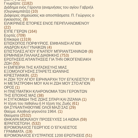
Γνωρίζετε:
(1182)
Διάδημα ενός Γέροντα (αναμνήσεις του αγίου Γαβριήλ
(Ουργκεμπάτζε)
(10)
Διάφορες σημειώσεις και αποσπάσματα. Π. Γεώργιος ο
έγκλειστος.
(9)
ΕΙΛΙΚΡΙΝΕΙΣ ΙΣΤΟΡΙΕΣ ΕΝΟΣ ΠΕΡΙΠΛΑΝΩΜΕΝΟΥ
(22)
ΕΊΠΕ ΓΈΡΩΝ
(164)
Εορτές
(709)
Επίκαιρα
(1319)
ΕΠΙΣΚΟΠΟΣ ΠΟΡΦΥΡΙΟΣ. ΕΜΦΑΝΙΣΗ ΑΓΙΩΝ
ΑΝΔΡΩΝ ΚΑΙ ΓΥΝΑΙΚΩΝ
(4)
ΕΠΙΣΤΟΛΕΣ ΑΓΙΟΥ ΙΓΝΑΤΙΟΥ ΜΠΡΙΑΝΤΣΑΝΙΝΩΦ
(8)
ΕΡΜΗΝΕΙΑ ΠΑΛΑΙΑΣ ΔΙΑΘΗΚΗΣ
(753)
ΕΡΩΤΗΣΕΙΣ ΑΠΑΝΤΗΣΕΙΣ ΓΙΑ ΤΗΝ ΟΙΚΟΓΕΝΕΙΑΚΗ
ΖΩΗ
(55)
Η ΕΜΠΕΙΡΙΑ ΤΗΣ ΚΑΤΑΣΚΕΥΗΣ ΜΙΑΣ
ΕΞΟΜΟΛΟΓΗΣΗΣ.ΣΤΑΡΕΤΣ ΙΩΑΝΝΗΣ
ΚΡΙΕΣΤΙΑΝΚΙΝ.
(22)
Η ΖΩΗ ΤΟΥ ΑΓΙΟΥ ΕΙΡΗΝΑΡΧΗ ΤΟΥ ΕΓΚΛΕΙΣΤΟΥ
(8)
Η ΜΕΤΑΣΤΡΟΦΗ ΜΟΥ ΚΑΙ Η ΖΩΗ ΜΟΥ ΣΤΟ ΑΓΙΟΝ
ΟΡΟΣ
(1)
Η ΠΝΕΥΜΑΤΙΚΗ ΚΛΗΡΟΝΟΜΙΑ ΤΩΝ ΓΕΡΟΝΤΩΝ
ΤΗΣ ΕΠΟΧΗΣ ΜΑΣ
(38)
Η ΣΥΓΚΟΜΙΔΗ ΤΗΣ ΖΩΗΣ ΣΙΤΑΡΙ ΚΑΙ ΖΙΖΑΝΙΑ
(1)
Η τέχνη του πεθαίνω ή Η τέχνη της Ζωής
(61)
ΘΑ ΣΥΝΑΝΤΗΘΟΥΜΕ ΟΛΟΙ ΜΑΖΙ ΣΑΣ
(29)
Θαύμα. Αληθινά γεγονότα 1964.
(1)
Θαύματα
(2532)
ΘΗΚΑΡΑ ΜΟΝΆΧΟΥ ΠΡΟΣΕΥΧΈΣ 14 ΑΙΩΝΑ
(59)
ΙΕΡΑΠΟΣΤΟΛΗ.
(532)
ΙΕΡΟΜΟΝΑΧΟΣ ΓΕΩΡΓΙΟΣ Ο ΈΓΚΛΕΙΣΤΟΣ
ΓΡΆΜΜΑΤΑ.
(19)
ΙΕΡΟΜΟΝΑΧΟΣ ΕΥΣΤΡΑΤΙΟΣ 1200 ΕΡΩΤΗΣΕΙΣ
(51)