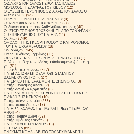
Ο ΔΙΑ ΧΡΙΣΤΟΝ ΣΑΛΟΣ ΓΕΡΟΝΤΑΣ ΠΑΙΣΙΟΣ
ΜΟΝΑΧΟΣ ΤΗΣ ΛΑΥΡΑΣ ΤΟΥ ΚΙΕΒΟΥ
(12)
Ο ΕΥΣΕΒΗΣ ΓΕΡΟΝΤΙΟΣ Ο ΔΙΑ ΧΡΙΣΤΟΝ ΣΑΛΟΣ Ο
ΡΟΥΜΑΝΟΣ.
(94)
Ο ΚΥΡΙΟΣ ΕΙΝΑΙ Ο ΠΟΙΜΕΝΑΣ ΜΟΥ
(3)
Ο ΠΆΝΣΟΦΟΣ ΆΓΙΟΣ ΠΟΡΦΎΡΙΟΣ
(27)
Οι δίκαιοι και οι αμαρτωλοί!Αληθινές ιστορίες
(40)
ΟΙ ΙΣΤΟΡΙΕΣ ΕΝΟΣ ΠΡΟΣΚΥΝΗΤΗ ΑΠΟ ΤΟΝ ΦΡΑΝΚ
ΣΤΟ ΠΝΕΥΜΑΤΙΚΟ ΤΟΥ ΠΑΤΕΡΑ
(11)
Ομιλίες
(3749)
ΟΜΟΛΟΓΗΤΗΣ ΓΚΕΟΡΓΙ ΚΟΣΟΦ Ο ΚΛΗΡΟΝΟΜΟΣ
ΤΟΥ ΠΑΤΕΡΑ ΑΜΒΡΟΣΙΟΥ
(28)
Ορθοδοξία
(1495)
Όσιος Φιλόθεος Ζερβάκος
(11)
ΟΤΑΝ ΟΙ ΝΕΚΡΟΙ ΈΡΧΟΝΤΑΙ ΣΈ ΈΝΑ ΌΝΕΙΡΟ
(1)
Π. Valentin Biryukov .Μόλις μαθαίνουμε να ζούμε στη
γη.
(51)
Παρακλητικοί κανόνες
(857)
ΠΑΤΕΡΑΣ ΙΩΗΛ ΜΠΟΥΛΑΤΟΒΙΤΣ Ι.Μ ΑΓΙΟΥ
ΒΑΣΙΛΕΙΟΥ ΟΣΤΡΟΓΚ
(27)
ΠΑΤΕΡΙΚΟ ΤΉΣ ΙΕΡΆΣ ΜΟΝΉΣ ΖΩΣΙΜΟΦΑ.
(3)
Πατήρ Γεράσιμος Andrei
(7)
Πατήρ Δανιήλ ο εξορκιστής
(3)
ΠΑΤΗΡ ΔΗΜΗΤΡΙΟΣ ΕΚΠΛΗΚΤΙΚΕΣ ΠΕΡΙΠΤΩΣΕΙΣ
ΕΜΦΑΝΙΣΗΣ ΝΕΚΡΩΝ
(10)
Πατήρ Ιωάννης Ιστράτι
(238)
Πατήρ Ιωσήφ Δαμιάν
(17)
ΠΑΤΗΡ ΝΙΚΟΛΑΟΣ ΠΕΤΤΑΣ ΚΑΙ ΠΡΕΣΒΥΤΕΡΑ ΤΟΥ
ΑΝΘΗ
(4)
Πατήρ Ποιμήν Βλάντ
(32)
Πατήρ Τιμόθεος Σακκάς
(8)
ΠΑΤΗΡ ΦΛΟΡΙΝ ΝΤΑΝΟΥ
(16)
ΠΕΡΙΟΔΙΚΑ
(86)
ΠΝΕΥΜΑΤΙΚΟ ΑΛΦΑΒΗΤΟ ΤΟΥ ΑΡΧΙΜΑΝΔΡΙΤΗ