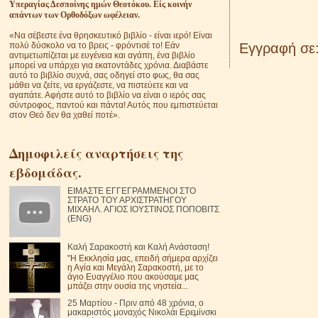
Υπεραγίας Δεσποίνης ημών Θεοτόκου. Είς κοινήν
απάντων των Ορθοδόξων ωφέλειαν.
«Να σέβεστε ένα θρησκευτικό βιβλίο - είναι ιερό! Είναι
Εγγραφή σε
πολύ δύσκολο να το βρεις - φρόντισέ το! Εάν
αντιμετωπίζεται με ευγένεια και αγάπη, ένα βιβλίο
μπορεί να υπάρχει για εκατοντάδες χρόνια. Διαβάστε
αυτό το βιβλίο συχνά, σας οδηγεί στο φως, θα σας
μάθει να ζείτε, να εργάζεστε, να πιστεύετε και να
αγαπάτε. Αφήστε αυτό το βιβλίο να είναι ο ιερός σας
σύντροφος, παντού και πάντα! Αυτός που εμπιστεύεται
στον Θεό δεν θα χαθεί ποτέ».
Δημοφιλείς αναρτήσεις της
εβδομάδας.
ΕΙΜΑΣΤΕ ΕΓΓΕΓΡΑΜΜΕΝΟΙ ΣΤΟ
ΣΤΡΑΤΟ ΤΟΥ ΑΡΧΙΣΤΡΑΤΗΓΟΥ
ΜΙΧΑΗΛ. ΑΓΙΟΣ ΙΟΥΣΤΙΝΟΣ ΠΟΠΟΒΙΤΣ
(ENG)
Καλή Σαρακοστή και Καλή Ανάσταση!
"Η Εκκλησία μας, επειδή σήμερα αρχίζει
η Αγία και Μεγάλη Σαρακοστή, με το
άγιο Ευαγγέλιο που ακούσαμε μας
μπάζει στην ουσία της νηστεία...
25 Μαρτίου - Πριν από 48 χρόνια, ο
μακαριστός μοναχός Νικολάι Ερεμίνσκι