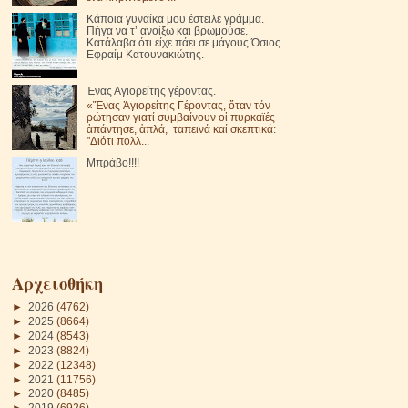
Κάποια γυναίκα μου έστειλε γράμμα.
Πήγα να τ’ ανοίξω και βρωμούσε.
Κατάλαβα ότι είχε πάει σε μάγους.Όσιος
Εφραίμ Κατουνακιώτης.
Ένας Αγιορείτης γέροντας.
«Ἕνας Ἁγιορείτης Γέροντας, ὅταν τόν
ρώτησαν γιατί συμβαίνουν οἱ πυρκαϊές
ἀπάντησε, ἁπλά, ταπεινά καί σκεπτικά:
"Διότι πολλ...
Μπράβο!!!!
Αρχειοθήκη
►
2026
(4762)
►
2025
(8664)
►
2024
(8543)
►
2023
(8824)
►
2022
(12348)
►
2021
(11756)
►
2020
(8485)
►
2019
(6926)