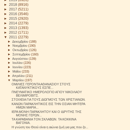
►
2018
(8916)
►
2017
(5211)
►
2016
(3546)
►
2015
(2920)
►
2014
(2279)
►
2013
(1393)
►
2012
(1711)
▼
2011
(2279)
►
Δεκεμβρίου
(188)
►
Νοεμβρίου
(190)
►
Οκτωβρίου
(126)
►
Σεπτεμβρίου
(160)
►
Αυγούστου
(139)
►
Ιουλίου
(226)
►
Ιουνίου
(223)
►
Μαΐου
(233)
►
Απριλίου
(211)
▼
Μαρτίου
(197)
ΟΜΙΛΙΕΣ ΓΕΡΟΝΤΑ ΑΘΑΝΑΣΙΟΥ ΣΤΟΥΣ
ΚΑΤΑΝΥΚΤΙΚΟΥΣ ΕΣΠΕ...
ΠΝΕΥΜΑΤΙΚΟ ΗΜΕΡΟΛΟΓΙΟ ΑΓΙΟΥ ΝΙΚΟΛΑΟΥ
ΒΕΛΙΜΙΡΟΒΙΤΣ.
ΣΤΟΙΧΕΙΑ ΓΙΑ ΤΟΥΣ ΔΙΩΓΜΟΥΣ ΤΩΝ ΧΡΙΣΤΙΑΝΩΝ.
KAΝΩN ΠΑΡΑΚΛΗΤΙΚΟΣ ΕΙΣ ΤΗΝ ΟΣΙΑΝ ΜΗΤΕΡΑ
HMΩN ΜΑΡΙΑ...
ΙΕΡΑ ΜΟΝΗ ΠΑΡΑΚΛΗΤΟΥ ΚΑΙ Ο ΙΔΡΥΤΗΣ ΤΗΣ
ΜΟΝΗΣ ΓΕΡΩΝ...
ΤΑ ΚΑΡΑΒΑΝΙΑ ΤΟΝ ΣΚΛΑΒΩΝ. ΤΑ ΚΟΚΚΙΝΑ
ΒΑΓΟΝΙΑ.
Η γνώση του Θεού είναι η αιώνια ζωή για μας που ζο...