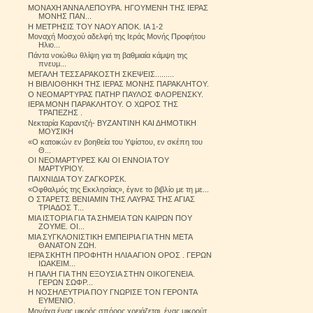
ΜΟΝΑΧΗ ΆΝΝΑ ΛΕΠΟΥΡΑ. ΗΓΟΥΜΕΝΗ ΤΗΣ ΙΕΡΑΣ
ΜΟΝΗΣ ΠΑΝ...
Η ΜΕΤΡΗΣΙΣ ΤΟΥ ΝΑΟΥ ΑΠΟΚ. ΙΑ 1-2
Μοναχή Μοσχού αδελφή της Ιεράς Μονής Προφήτου
Ηλιο...
Πάντα νοιώθω θλίψη για τη βαθμιαία κάμψη της
πνευμ...
ΜΕΓΑΛΗ ΤΕΣΣΑΡΑΚΟΣΤΗ ΣΚΕΨΕΙΣ.........
Η ΒΙΒΛΙΟΘΗΚΗ ΤΗΣ ΙΕΡΑΣ ΜΟΝΗΣ ΠΑΡΑΚΛΗΤΟΥ.
Ο ΝΕΟΜΑΡΤΥΡΑΣ ΠΑΤΗΡ ΠΑΥΛΟΣ ΦΛΟΡΕΝΣΚΥ.
ΙΕΡΑ ΜΟΝΗ ΠΑΡΑΚΛΗΤΟΥ. Ο ΧΩΡΟΣ ΤΗΣ
ΤΡΑΠΕΖΗΣ .
Νεκταρία Καραντζή- ΒΥΖΑΝΤΙΝΗ ΚΑΙ ΔΗΜΟΤΙΚΗ
ΜΟΥΣΙΚΗ
«Ο κατοικών εν βοηθεία του Υψίστου, εν σκέπη του
Θ...
ΟΙ ΝΕΟΜΑΡΤΥΡΕΣ ΚΑΙ ΟΙ ΕΝΝΟΙΑ ΤΟΥ
ΜΑΡΤΥΡΙΟΥ.
ΠΑΙΧΝΙΔΙΑ ΤΟΥ ΖΑΓΚΟΡΣΚ.
«Οφθαλμός της Εκκλησίας», έγινε το βιβλίο με τη με...
Ο ΣΤΑΡΕΤΣ ΒΕΝΙΑΜΙΝ ΤΗΣ ΛΑΥΡΑΣ ΤΗΣ ΑΓΙΑΣ
ΤΡΙΑΔΟΣ Τ...
ΜΙΑ ΙΣΤΟΡΙΑ ΓΙΑ ΤΑ ΣΗΜΕΙΑ ΤΩΝ ΚΑΙΡΩΝ ΠΟΥ
ΖΟΥΜΕ. ΟΙ...
ΜΙΑ ΣΥΓΚΛΟΝΙΣΤΙΚΗ ΕΜΠΕΙΡΙΑ ΓΙΑ ΤΗΝ ΜΕΤΑ
ΘΑΝΑΤΟΝ ΖΩΗ.
ΙΕΡΑ ΣΚΗΤΗ ΠΡΟΦΗΤΗ ΗΛΙΑ ΑΓΙΟΝ ΟΡΟΣ . ΓΕΡΩΝ
ΙΩΑΚΕΙΜ...
Η ΠΑΛΗ ΓΙΑ ΤΗΝ ΕΞΟΥΣΙΑ ΣΤΗΝ ΟΙΚΟΓΕΝΕΙΑ.
ΓΕΡΩΝ ΣΩΦΡ...
Η ΝΟΣΗΛΕΥΤΡΙΑ ΠΟΥ ΓΝΩΡΙΣΕ ΤΟΝ ΓΕΡΟΝΤΑ
ΕΥΜΕΝΙΟ.
Μονάχα ένας μικρός σπόρος χρειάζεται, ένας μικρούτ...