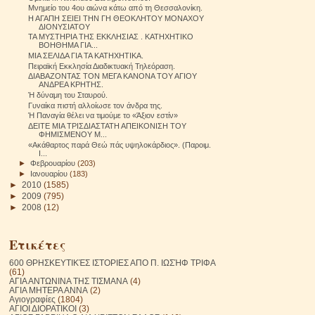
Μνημείο του 4ου αιώνα κάτω από τη Θεσσαλονίκη.
Η ΑΓΑΠΗ ΣΕΙΕΙ ΤΗΝ ΓΗ ΘΕΟΚΛΗΤΟΥ ΜΟΝΑΧΟΥ
ΔΙΟΝΥΣΙΑΤΟΥ
ΤΑ ΜΥΣΤΗΡΙΑ ΤΗΣ ΕΚΚΛΗΣΙΑΣ . ΚΑΤΗΧΗΤΙΚΟ
ΒΟΗΘΗΜΑ ΓΙΑ...
ΜΙΑ ΣΕΛΙΔΑ ΓΙΑ ΤΑ ΚΑΤΗΧΗΤΙΚΑ.
Πειραϊκή Εκκλησία Διαδικτυακή Τηλεόραση.
ΔΙΑΒΑΖΟΝΤΑΣ ΤΟΝ ΜΕΓΑ ΚΑΝΟΝΑ ΤΟΥ ΑΓΙΟΥ
ΑΝΔΡΕΑ ΚΡΗΤΗΣ.
Ή δύναμη του Σταυρού.
Γυναίκα πιστή αλλοίωσε τον άνδρα της.
Ή Παναγία θέλει να τιμούμε το «Άξιον εστίν»
ΔΕΙΤΕ ΜΙΑ ΤΡΙΣΔΙΑΣΤΑΤΗ ΑΠΕΙΚΟΝΙΣΗ ΤΟΥ
ΦΗΜΙΣΜΕΝΟΥ Μ...
«Ακάθαρτος παρά Θεώ πάς υψηλοκάρδιος». (Παροιμ.
Ι...
►
Φεβρουαρίου
(203)
►
Ιανουαρίου
(183)
►
2010
(1585)
►
2009
(795)
►
2008
(12)
Ετικέτες
600 ΘΡΗΣΚΕΥΤΙΚΈΣ ΙΣΤΟΡΙΕΣ ΑΠΟ Π. ΙΩΣΉΦ ΤΡΙΦΑ
(61)
ΑΓΙΑ ΑΝΤΩΝΙΝΑ ΤΗΣ ΤΙΣΜΑΝΑ
(4)
ΑΓΙΑ ΜΗΤΕΡΑ ΑΝΝΑ
(2)
Αγιογραφίες
(1804)
ΑΓΙΟΙ ΔΙΟΡΑΤΙΚΟΙ
(3)