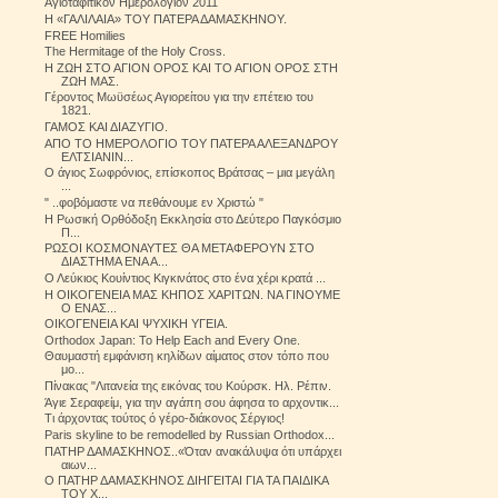
Αγιοταφίτικον Ημερολόγιον 2011
Η «ΓΑΛΙΛΑΙΑ» ΤΟΥ ΠΑΤΕΡΑ ΔΑΜΑΣΚΗΝΟΥ.
FREE Homilies
The Hermitage of the Holy Cross.
Η ΖΩΗ ΣΤΟ ΑΓΙΟΝ ΟΡΟΣ ΚΑΙ ΤΟ ΑΓΙΟΝ ΟΡΟΣ ΣΤΗ
ΖΩΗ ΜΑΣ.
Γέροντος Μωϋσέως Αγιορείτου για την επέτειο του
1821.
ΓΑΜΟΣ ΚΑΙ ΔΙΑΖΥΓΙΟ.
ΑΠΟ ΤΟ ΗΜΕΡΟΛΟΓΙΟ ΤΟΥ ΠΑΤΕΡΑ ΑΛΕΞΑΝΔΡΟΥ
ΕΛΤΣΙΑΝΙΝ...
Ο άγιος Σωφρόνιος, επίσκοπος Βράτσας – μια μεγάλη
...
" ..φοβόμαστε να πεθάνουμε εν Χριστώ "
Η Ρωσική Ορθόδοξη Εκκλησία στο Δεύτερο Παγκόσμιο
Π...
ΡΩΣΟΙ ΚΟΣΜΟΝΑΥΤΕΣ ΘΑ ΜΕΤΑΦΕΡΟΥΝ ΣΤΟ
ΔΙΑΣΤΗΜΑ ΕΝΑ Α...
Ο Λεύκιος Κουίντιος Κιγκινάτος στο ένα χέρι κρατά ...
Η ΟΙΚΟΓΕΝΕΙΑ ΜΑΣ ΚΗΠΟΣ ΧΑΡΙΤΩΝ. ΝΑ ΓΙΝΟΥΜΕ
Ο ΕΝΑΣ...
ΟΙΚΟΓΕΝΕΙΑ ΚΑΙ ΨΥΧΙΚΗ ΥΓΕΙΑ.
Orthodox Japan: To Help Each and Every One.
Θαυμαστή εμφάνιση κηλίδων αίματος στον τόπο που
μο...
Πίνακας "Λιτανεία της εικόνας του Κούρσκ. Ηλ. Ρέπιν.
Άγιε Σεραφείμ, για την αγάπη σου άφησα το αρχοντικ...
Τι άρχοντας τούτος ό γέρο-διάκονος Σέργιος!
Paris skyline to be remodelled by Russian Orthodox...
ΠΑΤΗΡ ΔΑΜΑΣΚΗΝΟΣ..«Όταν ανακάλυψα ότι υπάρχει
αιων...
Ο ΠΑΤΗΡ ΔΑΜΑΣΚΗΝΟΣ ΔΙΗΓΕΙΤΑΙ ΓΙΑ ΤΑ ΠΑΙΔΙΚΑ
ΤΟΥ Χ...