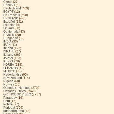
Czech
(27)
DANISH
(52)
Deutschland
(469)
EGYPT
(12)
En Français
(690)
ENGLAND
(473)
Español
(231)
Estonian
(6)
Finland
(60)
Guatemala
(43)
Hrvatski
(20)
Hungarian
(35)
INDIA
(33)
IRAN
(11)
Ireland
(123)
ISRAHL
(27)
Italiano
(263)
JAPAN
(133)
KENYA
(28)
KOREA
(138)
LEBANON
(42)
MEXICO
(75)
Nederlandse
(95)
New Zealand
(114)
Nigeria
(60)
Norway
(55)
Orthodox - Heritage
(2709)
Orthodox - Texts
(3948)
ORTHODOX VIDEO
(2717)
Paraguay
(16)
Perú
(16)
Polska
(77)
Portogal
(169)
puertorriqueño
(48)