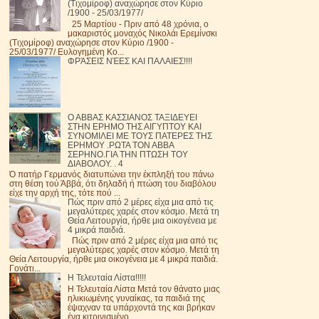
(Τιχομίροφ) αναχώρησε στον Κύριο
/1900 - 25/03/1977/
25 Μαρτίου - Πριν από 48 χρόνια, ο
μακαριστός μοναχός Νικολάι Ερεμίνσκι
(Τιχομίροφ) αναχώρησε στον Κύριο /1900 -
25/03/1977/ Ευλογημένη Κο...
ΦΡΆΣΕΙΣ ΝΈΕΣ ΚΑΙ ΠΑΛΑΙΕΣ!!!!
Ο ΑΒΒΑΣ ΚΑΣΣΙΑΝΟΣ ΤΑΞΙΔΕΥΕΙ
ΣΤΗΝ ΕΡΗΜΟ ΤΗΣ ΑΙΓΥΠΤΟΥ ΚΑΙ
ΣΥΝΟΜΙΛΕΙ ΜΕ ΤΟΥΣ ΠΑΤΕΡΕΣ ΤΗΣ
ΕΡΗΜΟΥ .ΡΩΤΑ ΤΟΝ ΑΒΒΑ
ΣΕΡΗΝΟ.ΓΙΑ ΤΗΝ ΠΤΩΣΗ ΤΟΥ
ΔΙΑΒΟΛΟΥ. . 4
Ό πατήρ Γερμανός διατυπώνει την έκπληξή του πάνω
στη θέση τού Άββά, ότι δηλαδή ή πτώση του διαβόλου
είχε την αρχή της, τότε πού ...
Πώς πριν από 2 μέρες είχα μια από τις
μεγαλύτερες χαρές στον κόσμο. Μετά τη
Θεία Λειτουργία, ήρθε μια οικογένεια με
4 μικρά παιδιά.
Πώς πριν από 2 μέρες είχα μια από τις
μεγαλύτερες χαρές στον κόσμο. Μετά τη
Θεία Λειτουργία, ήρθε μια οικογένεια με 4 μικρά παιδιά.
Γονάτι...
Η Τελευταία Λίστα!!!!!
Η Τελευταία Λίστα Μετά τον θάνατο μιας
ηλικιωμένης γυναίκας, τα παιδιά της
έψαχναν τα υπάρχοντά της και βρήκαν
ένα κιτρινισμένο ...