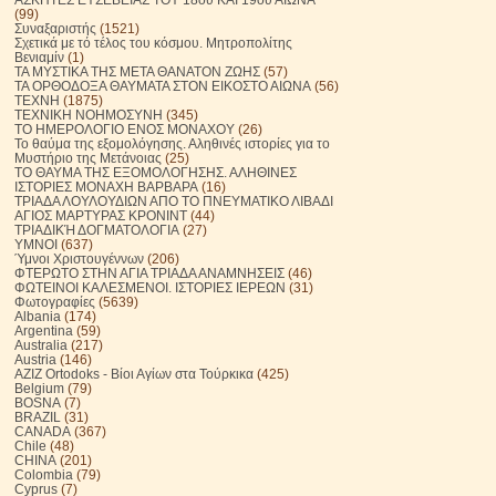
(99)
Συναξαριστής
(1521)
Σχετικά με τό τέλος του κόσμου. Μητροπολίτης
Βενιαμίν
(1)
ΤΑ ΜΥΣΤΙΚΑ ΤΗΣ ΜΕΤΑ ΘΑΝΑΤΟΝ ΖΩΗΣ
(57)
ΤΑ ΟΡΘΟΔΟΞΑ ΘΑΥΜΑΤΑ ΣΤΟΝ ΕΙΚΟΣΤΟ ΑΙΩΝΑ
(56)
ΤΕΧΝΗ
(1875)
ΤΕΧΝΙΚΗ ΝΟΗΜΟΣΥΝΗ
(345)
ΤΟ ΗΜΕΡΟΛΟΓΙΟ ΕΝΟΣ ΜΟΝΑΧΟΥ
(26)
Το θαύμα της εξομολόγησης. Αληθινές ιστορίες για το
Μυστήριο της Μετάνοιας
(25)
ΤΟ ΘΑΥΜΑ ΤΗΣ ΕΞΟΜΟΛΟΓΗΣΗΣ. ΑΛΗΘΙΝΕΣ
ΙΣΤΟΡΙΕΣ ΜΟΝΑΧΗ ΒΑΡΒΑΡΑ
(16)
ΤΡΙΑΔΑ ΛΟΥΛΟΥΔΙΩΝ ΑΠΟ ΤΟ ΠΝΕΥΜΑΤΙΚΟ ΛΙΒΑΔΙ
ΑΓΙΟΣ ΜΑΡΤΥΡΑΣ ΚΡΟΝΙΝΤ
(44)
ΤΡΙΑΔΙΚΉ ΔΟΓΜΑΤΟΛΟΓΙΑ
(27)
ΥΜΝΟΙ
(637)
Ύμνοι Χριστουγέννων
(206)
ΦΤΕΡΩΤΟ ΣΤΗΝ ΑΓΙΑ ΤΡΙΑΔΑ ΑΝΑΜΝΗΣΕΙΣ
(46)
ΦΩΤΕΙΝΟΙ ΚΑΛΕΣΜΕΝΟΙ. ΙΣΤΟΡΙΕΣ ΙΕΡΕΩΝ
(31)
Φωτογραφίες
(5639)
Albania
(174)
Argentina
(59)
Australia
(217)
Austria
(146)
AZIZ Ortodoks - Βίοι Αγίων στα Τούρκικα
(425)
Belgium
(79)
BOSNA
(7)
BRAZIL
(31)
CANADA
(367)
Chile
(48)
CHINA
(201)
Colombia
(79)
Cyprus
(7)