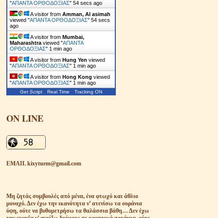
"
ΑΠΑΝΤΑ ΟΡΘΟΔΟΞΙΑΣ
"
55 secs ago
A visitor from
Amman, Al asimah
viewed "
ΑΠΑΝΤΑ ΟΡΘΟΔΟΞΙΑΣ
"
55 secs
ago
A visitor from
Mumbai,
Maharashtra
viewed "
ΑΠΑΝΤΑ
ΟΡΘΟΔΟΞΙΑΣ
"
1 min ago
A visitor from
Hung Yen
viewed
"
ΑΠΑΝΤΑ ΟΡΘΟΔΟΞΙΑΣ
"
1 min ago
A visitor from
Hong Kong
viewed
"
ΑΠΑΝΤΑ ΟΡΘΟΔΟΞΙΑΣ
"
1 min ago
Get Script
Real Time
Tracking ON
ON LINE
EMAIL kixytuem@gmail.com
Μη ζητάς συμβουλές από μένα, ένα φτωχό και άθλιο
μοναχό. Δεν έχω την ικανότητα ν’ ατενίσω τα ουράνια
ύψη, ούτε να βυθομετρήσω τα θαλάσσια βάθη… Δεν έχω