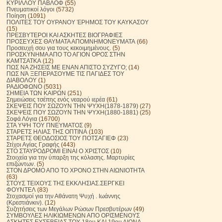
ΚΥΡΙΛΛΟΥ ΠΑΒΛΟΦ
(55)
Πνευματικοί λόγοι
(5732)
Ποίηση
(1091)
ΠΟΛΙΤΕΣ ΤΟΥ ΟΥΡΑΝΟΥ ΈΡΗΜΟΣ ΤΟΥ ΚΑΥΚΑΣΟΥ
(15)
ΠΡΕΣΒΥΤΕΡΟΙ ΚΑΙ ΑΣΚΗΤΕΣ ΒΙΟΓΡΑΦΙΕΣ
ΠΡΟΣΕΥΧΕΣ ΘΑΥΜΑΤΑ ΑΠΟΜΝΗΜΟΝΕΥΜΑΤΑ
(66)
Προσευχή σου για τους κεκοιμημένους.
(5)
ΠΡΟΣΚΥΝΗΜΑ ΑΠΟ ΤΟ ΑΓΙΟΝ ΟΡΟΣ ΣΤΗΝ
ΚΑΜΤΣΑΤΚΑ
(12)
ΠΩΣ ΝΑ ΖΗΣΕΙΣ ΜΕ ΕΝΑΝ ΑΠΙΣΤΟ ΣΥΖΥΓΟ;
(14)
ΠΩΣ ΝΆ ΞΕΠΕΡΑΣΟΥΜΕ ΤΙΣ ΠΑΓΙΔΕΣ ΤΟΥ
ΔΙΑΒΟΛΟΥ
(1)
ΡΑΔΙΟΦΩΝΟ
(5031)
ΣΗΜΕΙΑ ΤΩΝ ΚΑΙΡΩΝ
(251)
Σημειώσεις τσέπης ενός νεαρού ιερέα
(61)
ΣΚΕΨΕΙΣ ΠΟΥ ΣΩΖΟΥΝ ΤΗΝ ΨΥΧΗ(1878-1879)
(27)
ΣΚΕΨΕΙΣ ΠΟΥ ΣΩΖΟΥΝ ΤΗΝ ΨΥΧΗ(1880-1881)
(25)
Σοφά Λόγια
(16700)
ΣΤΑ ΥΨΗ ΤΟΥ ΠΝΕΥΜΑΤΟΣ
(9)
ΣΤΑΡΕΤΣ ΗΛΙΑΣ ΤΗΣ ΟΠΤΙΝΑ
(103)
ΣΤΑΡΕΤΣ ΘΕΟΔΟΣΙΟΣ ΤΟΥ ΠΟΤΣΑΓΙΕΦ
(23)
Στίχοι Αγίας Γραφής
(443)
ΣΤΟ ΣΤΑΥΡΟΔΡΟΜΙ ΕΙΝΑΙ Ο ΧΡΙΣΤΟΣ
(10)
Στοιχεία για την ύπαρξη της κόλασης. Μαρτυρίες
επιζώντων.
(5)
ΣΤΟΝ ΔΡΟΜΟ ΑΠΟ ΤΟ ΧΡΟΝΟ ΣΤΗΝ ΑΙΩΝΙΟΤΗΤΑ
(63)
ΣΤΟΥΣ ΤΕΙΧΟΥΣ ΤΗΣ ΕΚΚΛΗΣΙΑΣ.ΣΕΡΓΚΕΙ
ΦΟΥΝΤΕΛ
(83)
Στοχασμοί για την Αθάνατη Ψυχή . Ιωάννης
(Κρεστιάνκιν).
(12)
Συζητήσεις των Μεγάλων Ρώσων Πρεσβυτέρων
(49)
ΣΥΜΒΟΥΛΕΣ ΗΛΙΚΙΩΜΕΝΩΝ ΑΠΟ ΟΡΙΣΜΕΝΟΥΣ
ΑΣΚΗΤΕΣ ΕΥΣΕΒΕΙΑΣ ΤΟΥ 18ου ΚΑΙ 19ου ΑΙΩΝΑ