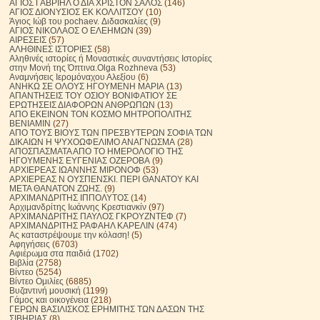
ΑΓΙΟΣ ΓΑΒΡΙΗΛ Ο ΔΙΑ ΧΡΙΣΤΟΝ ΣΑΛΟΣ
(146)
ΑΓΙΟΣ ΔΙΟΝΥΣΙΟΣ ΕΚ ΚΟΛΛΙΤΣΟΥ
(10)
Άγιος Ιώβ του pochaev. Διδασκαλίες
(9)
ΑΓΙΟΣ ΝΙΚΟΛΑΟΣ Ο ΕΛΕΗΜΩΝ
(39)
ΑΙΡΕΣΕΙΣ
(57)
ΑΛΗΘΙΝΕΣ ΙΣΤΟΡΙΕΣ
(58)
Αληθινές ιστορίες ή Μοναστικές συναντήσεις Ιστορίες
στην Μονή της Όπτινα.Olga Rozhneva
(53)
Αναμνήσεις Ιερομόναχου Αλεξίου
(6)
ΑΝΗΚΩ ΣΕ ΟΛΟΥΣ ΗΓΟΥΜΕΝΗ ΜΑΡΙΑ
(13)
ΑΠΑΝΤΗΣΕΙΣ ΤΟΥ ΟΣΙΟΥ ΒΟΝΙΦΑΤΙΟΥ ΣΕ
ΕΡΩΤΗΣΕΙΣ ΔΙΑΦΟΡΩΝ ΑΝΘΡΩΠΩΝ
(13)
ΑΠΟ ΕΚΕΙΝΟΝ ΤΟΝ ΚΟΣΜΟ ΜΗΤΡΟΠΟΛΙΤΗΣ
ΒΕΝΙΑΜΙΝ
(27)
ΑΠΟ ΤΟΥΣ ΒΙΟΥΣ ΤΩΝ ΠΡΕΣΒΥΤΕΡΩΝ ΣΟΦΙΑ ΤΩΝ
ΔΙΚΑΙΩΝ Η ΨΥΧΟΩΦΕΛΙΜΟ ΑΝΑΓΝΩΣΜΑ
(28)
ΑΠΟΣΠΑΣΜΑΤΑ ΑΠΟ ΤΟ ΗΜΕΡΟΛΟΓΙΟ ΤΗΣ
ΗΓΟΥΜΕΝΗΣ ΕΥΓΕΝΙΑΣ ΟΖΕΡΟΒΑ
(9)
ΑΡΧΙΕΡΕΑΣ ΙΩΑΝΝΗΣ ΜΙΡΟΝΟΦ
(53)
ΑΡΧΙΕΡΕΑΣ Ν ΟΥΣΠΕΝΣΚΙ. ΠΕΡΙ ΘΑΝΑΤΟΥ ΚΑΙ
ΜΕΤΑ ΘΑΝΑΤΟΝ ΖΩΗΣ.
(9)
ΑΡΧΙΜΑΝΔΡΙΤΗΣ ΙΠΠΟΛΥΤΟΣ
(14)
Αρχιμανδρίτης Ιωάννης Κρεστιανκίν
(97)
ΑΡΧΙΜΑΝΔΡΙΤΗΣ ΠΑΥΛΟΣ ΓΚΡΟΥΖΝΤΕΦ
(7)
ΑΡΧΙΜΑΝΔΡΙΤΗΣ ΡΑΦΑΗΛ ΚΑΡΕΛΙΝ
(474)
Ας καταστρέψουμε την κόλαση!
(5)
Αφηγήσεις
(6703)
Αφιέρωμα στα παιδιά
(1702)
Βιβλία
(2758)
Βίντεο
(5254)
Βίντεο Ομιλίες
(6885)
Βυζαντινή μουσική
(1199)
Γάμος και οικογένεια
(218)
ΓΕΡΩΝ ΒΑΣΙΛΙΣΚΟΣ ΕΡΗΜΙΤΗΣ ΤΩΝ ΔΑΣΩΝ ΤΗΣ
ΣΙΒΗΡΙΑΣ
(8)