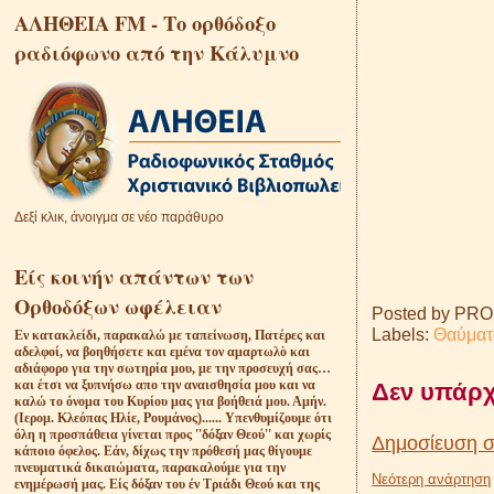
ΑΛΗΘΕΙΑ FM - Το ορθόδοξο
ραδιόφωνο από την Κάλυμνο
Δεξί κλικ, άνοιγμα σε νέο παράθυρο
Είς κοινήν απάντων των
Ορθοδόξων ωφέλειαν
Posted by
PRO
Labels:
Θαύματ
Eν κατακλείδι, παρακαλώ με ταπείνωση, Πατέρες και
αδελφοί, να βοηθήσετε και εμένα τον αμαρτωλὸ και
αδιάφορο για την σωτηρία μου, με την προσευχή σας…
και έτσι να ξυπνήσω απο την αναισθησία μου και να
Δεν υπάρχ
καλώ το όνομα του Κυρίου μας για βοήθειά μου. Αμήν.
(Ιερομ. Κλεόπας Ηλίε, Ρουμάνος)...... Υπενθυμίζουμε ότι
όλη η προσπάθεια γίνεται προς ''δόξαν Θεού'' και χωρίς
Δημοσίευση σ
κάποιο όφελος. Εάν, δίχως την πρόθεσή μας θίγουμε
πνευματικά δικαιώματα, παρακαλούμε για την
Νεότερη ανάρτηση
ενημέρωσή μας. Είς δόξαν του έν Τριάδι Θεού και της