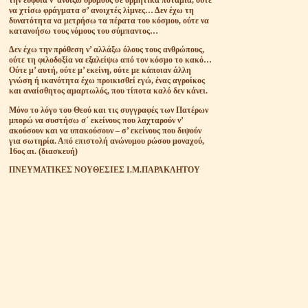
την ευφυΐα ν’ ανοίξω δρόμους σε ορμητικά ποτάμια, ούτε
να χτίσω φράγματα σ’ ανοιχτές λίμνες… Δεν έχω τη
δυνατότητα να μετρήσω τα πέρατα του κόσμου, ούτε να
κατανοήσω τους νόμους του σύμπαντος…
Δεν έχω την πρόθεση ν’ αλλάξω όλους τους ανθρώπους,
ούτε τη φιλοδοξία να εξαλείψω από τον κόσμο το κακό…
Ούτε μ’ αυτή, ούτε μ’ εκείνη, ούτε με κάποιαν άλλη
γνώση ή ικανότητα έχω προικισθεί εγώ, ένας αγροίκος
και αναίσθητος αμαρτωλός, που τίποτα καλό δεν κάνει.
Μόνο το λόγο του Θεού και τις συγγραφές των Πατέρων
μπορώ να συστήσω σ΄ εκείνους που λαχταρούν ν’
ακούσουν και να υπακούσουν – σ’ εκείνους που διψούν
για σωτηρία. Από επιστολή ανώνυμου ρώσου μοναχού,
16ος αι. (διασκευή)
ΠΝΕΥΜΑΤΙΚΕΣ ΝΟΥΘΕΣΙΕΣ Ι.Μ.ΠΑΡΑΚΛΗΤΟY