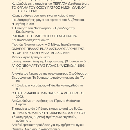
Καταλαβαίνετε τί σημαίνει, να ΠΕΡΠΑΤΑ ελεύθερα ένα...
ΤΟ ΟΡΑΜΑ ΤΟΥ ΟΣΙΟΥ ΠΑΤΡΟΣ ΗΜΩΝ ΙΩΑΝΝΟΥ
ΤΟΥ ΣΥΓΓΡΑΦ...
Κύριε, γνώρισε μου ποια είναι τα κρίματά σου.
Ψευδοπροφήτες, μάγοι και αιρετικοί στο Βυζάντιο κα...
Η μεγάλη θυσία.
Ή Γέννηση του Νοσοκομείου - Πρόοδος στην
Καρδιολογία.
ΡΩΣΙΑ ΑΠΟ ΤΟ ΜΑΡΤΥΡΙΟ ΣΤΗ ΝΕΑ ΗΜΕΡΑ.
Και παιδιά αναξιοπαθούντα.
Φιοντόρ Ντοστογιέφσκι – Ο Μέγας Ιεροεξεταστής.
ΟΜΗΡΟΣ ΠΕΛΛΑΣ ΕΝΑΣ ΔΑΣΚΑΛΟΣ ΑΓΩΝΙΣΤΗΣ.
Η ΖΩΗ ΤΗΣ ΣΤΑΥΡΟΥΛΑΣ ΜΠΑΚΑΡΑΚΗ.
Μια εκκλησία ξαναγεννιέται.
Εκκλησιαστική δίκη τής Πετρούπολης (9 Ιουνίου — 5 ...
ΑΓΙΟΣ ΝΕΟΜΑΡΤΥΡΑΣ ΠΑΥΛΟΣ (ΑΝΣΙΜΩΦ) 1891-
1937
Λιτανεία του λειψάνου της αυτοκράτειρας Θεοδώρας σ...
Θεσσαλονίκη: Το δραματοποιημένο ντοκιμαντέρ "Το
Βυ...
«Η Εκκλησία και ο λιμός»«Πώς θα κατασχεθούν τα
τιμ...
Ο ΠΑΤΗΡ ΜΑΡΚΟΣ ΜΑΝΩΛΗΣ ΣΤΑ ΜΕΤΕΩΡΑ ΤΟ
2002.
Ακολουθούνε απαντήσεις του Γέροντα Θεόφιλου
Παραιά...
Τί σημαίνει το ότι ό Πέτρος έκοψε το αυτί του δούλ...
ΠΟΙΗΜΑ ΑΡΧΙΜΑΝΔΡΙΤΗ ΙΩΑΚΕΙΜ ΚΑΡΑΧΡΗΣΤΟΥ.
Tή αυτή ημέρα, Κυριακή πρώτη τών Νηστειών,
ανάμνησ...
Λαϊκά έθιμα και παραδόσεις για την ημέρα του αγίου...
Ομιλία κ. Νικολάου Σωτηροπούλου.