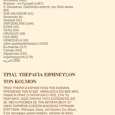
Românesc
(642)
Russian - по Русский
(1467)
S. Devyatova .Ορθόδοξοι ασκητές του 20ού αιώνα.
(64)
SAN SALVADOR
(41)
Slovensko
(6)
Swedish
(61)
SWITZERLAND
(164)
SYRIA
(25)
TikTok
(54)
URUGUAY
(16)
USA
(695)
VENEZUELA
(16)
video apantaortodoxias1
(1030)
Български
(117)
Српски
(343)
Українська
(102)
საქართველოს
(176)
العربية
(306)
ΤΡΙΑΣ ΥΠΕΡΑΓΙΑ ΕΙΡΗΝΕΥΣΟΝ
ΤΟΝ ΚΟΣΜΟΝ
ΤΡΙΑΣ ΥΠΕΡΑΓΙΑ ΕΙΡΗΝΕΥΣΟΝ ΤΟΝ ΚΟΣΜΟΝ.
ΠΡΕΣΒΕΙΑΙΣ ΤΩΝ ΑΓΙΩΝ . ΑΜΗΝ ΔΟΞΑ ΣΟΙ ΘΕΕ ΜΟΥ,
ΠΑΝΑΓΙΑ ΤΡΙΑΣ Ο ΠΑΤΗΡ ΚΑΙ Ο ΥΙΟΣ, ΣΥΝ ΤΩ
ΠΝΕΥΜΑΤΙ, ΣΩΖΕ ΠΑΝΤΑΣ ΤΟΥΣ ΕΛΠΙΖΟΝΤΑΣ ΕΙΣ
ΣΕ. ΜΕΓΑΛΥΝΟΜΕΝ ΣΕ ΤΗΝ ΜΗΤΕΡΑ ΘΕΟΥ ΣΥ
ΗΜΑΣ ΠΑΡΘΕΝΕ ΑΞΙΩΣΟΝ ΒΑΣΙΛΕΙΑΣ ΟΥΡΑΝΩΝ
ΕΠΙΤΥΧΕΙΝ. Ψέλλισμα, Κόρη, τοῦ δούλου Σου δέχου,
ὅ Σοί προσφέρει χείλεσι ἀναξίοις· γαλήνην δέ δίδου