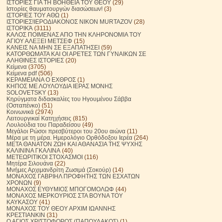
ΙΣΤΟΡΙΕΣ ΓΙΑ ΤΗ ΒΟΗΘΕΙΑ ΤΟΥ ΘΕΟΥ
(29)
Ιστορίες θαυματουργών διασώσεων!
(3)
ΙΣΤΟΡΙΕΣ ΤΟΥ ΑΘΩ
(1)
ΙΣΤΟΡΙΕΣ!ΙΕΡΟΔΙΑΚΟΝΟΣ NIKON MURTAZOV
(28)
ΙΣΤΟΡΙΚΆ
(3111)
ΚΑΛΟΣ ΠΟΙΜΕΝΑΣ ΑΠΟ ΤΗΝ ΚΛΗΡΟΝΟΜΙΑ ΤΟΥ
ΑΓΙΟΥ ΑΛΕΞΕΙ ΜΕΤΣΕΦ
(15)
ΚΑΝΕΙΣ ΝΑ ΜΗΝ ΣΕ ΕΞΑΠΑΤΗΣΕΙ
(59)
ΚΑΤΟΡΘΩΜΑΤΑ ΚΑΙ ΟΙ ΑΡΕΤΕΣ ΤΩΝ ΓΥΝΑΙΚΩΝ ΣΕ
ΑΛΗΘΙΝΕΣ ΙΣΤΟΡΙΕΣ
(20)
Κείμενα
(3705)
Κείμενα pdf
(506)
ΚΕΡΑΜΕΙΑΝΑ Ο ΕΧΘΡΟΣ
(1)
ΚΗΠΟΣ ΜΕ ΛΟΥΛΟΥΔΙΑ ΙΕΡΑΣ ΜΟΝΗΣ
SOLOVETSKY
(13)
Κηρύγματα διδασκαλίες του Ηγουμένου Σάββα
(Οσταπένκο)
(51)
Κοινωνικά
(2974)
Λειτουργικαί Κατηχήσεις
(815)
Λουλούδια του Παραδείσου
(49)
Μεγάλοι Ρώσοι πρεσβύτεροι του 20ου αιώνα
(11)
Μέρα με τη μέρα. Ημερολόγιο Ορθόδοξου Ιερέα
(264)
ΜΕΤΑ ΘΑΝΑΤΟΝ ΖΩΗ ΚΑΙ ΑΘΑΝΑΣΙΑ ΤΗΣ ΨΥΧΗΣ
ΚΑΛΙΝΙΝΑ ΓΚΑΛΙΝΑ
(40)
ΜΕΤΕΩΡΙΤΙΚΟΙ ΣΤΟΧΑΣΜΟΙ
(116)
Μητέρα Σιλουάνα
(22)
Μνήμες Αρχιμανδρίτη Ζωσιμά (Σοκούρ)
(14)
ΜΟΝΑΧΟΣ ΓΑΒΡΙΗΛ ΠΡΟΦΗΤΗΣ ΤΩΝ ΕΣΧΑΤΩΝ
ΧΡΟΝΩΝ
(9)
ΜΟΝΑΧΟΣ ΕΥΘΥΜΙΟΣ ΜΠΟΓΟΜΟΛΩΦ
(44)
ΜΟΝΑΧΟΣ ΜΕΡΚΟΥΡΙΟΣ ΣΤΑ ΒΟΥΝΑ ΤΟΥ
ΚΑΥΚΑΣΟΥ
(41)
ΜΟΝΑΧΟΣ ΤΟΥ ΘΕΟΥ ΑΡΧΙΜ ΙΩΑΝΝΗΣ
ΚΡΕΣΤΙΑΝΚΙΝ
(31)
Ο ΑΓΙΟΣ ΧΡΙΣΤΟΦΟΡΟΣ (ΠΑΠΟΥΛΑΚΟΣ)
(1)