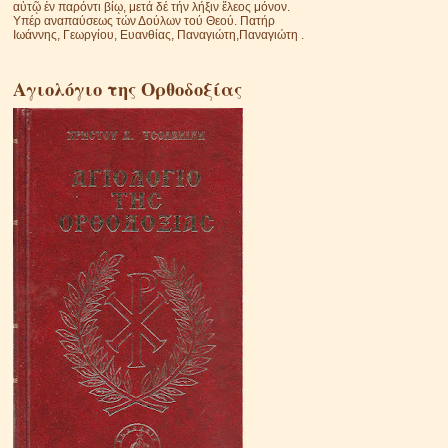
αὐτῷ ἐν παρόντι βίῳ, μετά δέ τήν λήξιν ἔλεος μόνον.
Υπέρ αναπαύσεως τών Δούλων τού Θεού. Πατήρ
Ιωάννης, Γεωργίου, Ευανθίας, Παναγιώτη,Παναγιώτη .
Αγιολόγιο της Ορθοδοξίας