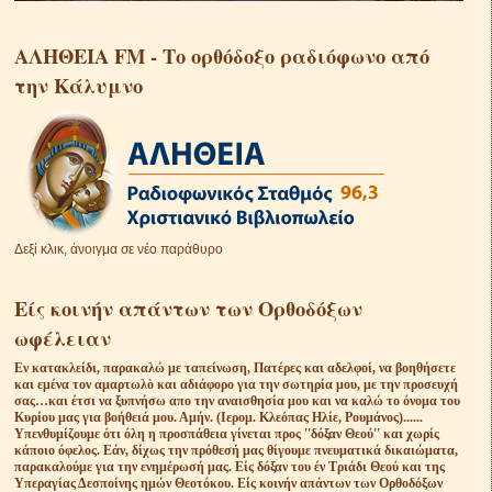
ΑΛΗΘΕΙΑ FM - Το ορθόδοξο ραδιόφωνο από
την Κάλυμνο
Δεξί κλικ, άνοιγμα σε νέο παράθυρο
Είς κοινήν απάντων των Ορθοδόξων
ωφέλειαν
Eν κατακλείδι, παρακαλώ με ταπείνωση, Πατέρες και αδελφοί, να βοηθήσετε
και εμένα τον αμαρτωλὸ και αδιάφορο για την σωτηρία μου, με την προσευχή
σας…και έτσι να ξυπνήσω απο την αναισθησία μου και να καλώ το όνομα του
Κυρίου μας για βοήθειά μου. Αμήν. (Ιερομ. Κλεόπας Ηλίε, Ρουμάνος)......
Υπενθυμίζουμε ότι όλη η προσπάθεια γίνεται προς ''δόξαν Θεού'' και χωρίς
κάποιο όφελος. Εάν, δίχως την πρόθεσή μας θίγουμε πνευματικά δικαιώματα,
παρακαλούμε για την ενημέρωσή μας. Είς δόξαν του έν Τριάδι Θεού και της
Υπεραγίας Δεσποίνης ημών Θεοτόκου. Είς κοινήν απάντων των Ορθοδόξων