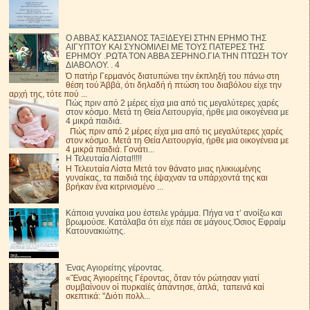
Ο ΑΒΒΑΣ ΚΑΣΣΙΑΝΟΣ ΤΑΞΙΔΕΥΕΙ ΣΤΗΝ ΕΡΗΜΟ ΤΗΣ
ΑΙΓΥΠΤΟΥ ΚΑΙ ΣΥΝΟΜΙΛΕΙ ΜΕ ΤΟΥΣ ΠΑΤΕΡΕΣ ΤΗΣ
ΕΡΗΜΟΥ .ΡΩΤΑ ΤΟΝ ΑΒΒΑ ΣΕΡΗΝΟ.ΓΙΑ ΤΗΝ ΠΤΩΣΗ ΤΟΥ
ΔΙΑΒΟΛΟΥ. . 4
Ό πατήρ Γερμανός διατυπώνει την έκπληξή του πάνω στη
θέση τού Άββά, ότι δηλαδή ή πτώση του διαβόλου είχε την
αρχή της, τότε πού ...
Πώς πριν από 2 μέρες είχα μια από τις μεγαλύτερες χαρές
στον κόσμο. Μετά τη Θεία Λειτουργία, ήρθε μια οικογένεια με
4 μικρά παιδιά.
Πώς πριν από 2 μέρες είχα μια από τις μεγαλύτερες χαρές
στον κόσμο. Μετά τη Θεία Λειτουργία, ήρθε μια οικογένεια με
4 μικρά παιδιά. Γονάτι...
Η Τελευταία Λίστα!!!!!
Η Τελευταία Λίστα Μετά τον θάνατο μιας ηλικιωμένης
γυναίκας, τα παιδιά της έψαχναν τα υπάρχοντά της και
βρήκαν ένα κιτρινισμένο ...
Κάποια γυναίκα μου έστειλε γράμμα. Πήγα να τ’ ανοίξω και
βρωμούσε. Κατάλαβα ότι είχε πάει σε μάγους.Όσιος Εφραίμ
Κατουνακιώτης.
Ένας Αγιορείτης γέροντας.
«Ἕνας Ἁγιορείτης Γέροντας, ὅταν τόν ρώτησαν γιατί
συμβαίνουν οἱ πυρκαϊές ἀπάντησε, ἁπλά, ταπεινά καί
σκεπτικά: "Διότι πολλ...