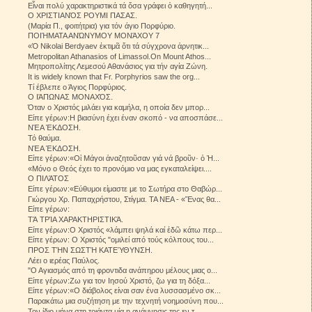
Εἶναι πολύ χαρακτηριστικά τά ὅσα γράφει ὁ καθηγητή...
Ο ΧΡΙΣΤΙΑΝΌΣ ΡΟΥΜΙ ΠΑΣΑΣ.
(Μαρία Π., φοιτήτρια) για τόν άγιο Πορφύριο.
ΠΟΙΉΜΑΤΑ ΑΝΏΝΥΜΟΥ ΜΟΝΆΧΟΥ 7
«Ὁ Nikolai Berdyaev ἐκτιμᾶ ὅτι τά σύγχρονα ἀρνητικ...
Metropolitan Athanasios of Limassol.On Mount Athos...
Μητροπολίτης Λεμεσού Αθανάσιος για τήν αγία Ζώνη.
It is widely known that Fr. Porphyrios saw the org...
Τί έβλεπε ο Άγιος Πορφύριος.
Ο ΙΆΠΩΝΑΣ ΜΟΝΑΧΌΣ.
Όταν ο Χριστός μιλάει για καμήλα, η οποία δεν μπορ...
Είπε γέρων:Η βιασύνη έχει έναν σκοπό - να αποσπάσε...
ΝΈΑ ΈΚΔΟΣΗ.
Τό θαύμα.
ΝΈΑ ΈΚΔΟΣΗ.
Είπε γέρων:«Οἱ Μάγοι ἀναζητοῦσαν γιά νά βροῦν· ὁ Ἡ...
«Μόνο ο Θεός έχει το προνόμιο να μας εγκαταλείψει....
Ο ΠΙΛΆΤΟΣ
Είπε γέρων:«Εύθυμοι είμαστε με το Σωτήρα στο Θαβώρ...
Γιώργου Χρ. Παπαχρήστου, Στίγμα. ΤΑ ΝΕΑ - «Ἕνας θα...
Είπε γέρων:
ΤΆ ΤΡΊΑ ΧΑΡΑΚΤΗΡΙΣΤΙΚΆ.
Είπε γέρων:Ο Χριστός «λάμπει ψηλά καί ἐδῶ κάτω περ...
Είπε γέρων: Ο Χριστός "ομιλεί από τούς κόλπους του...
ΠΡΟΣ ΤΉΝ ΣΩΣΤΉ ΚΑΤΕΎΘΥΝΣΗ.
Λέει ο ιερέας Παύλος.
"Ο Αγιασμός από τη φροντιδα ανάπηρου μέλους μιας ο...
Είπε γέρων:Ζω για τον Ιησού Χριστό, ζω για τη δόξα...
Είπε γέρων:«Ο διάβολος είναι σαν ένα λυσσασμένο σκ...
Παρακάτω μια συζήτηση με την τεχνητή νοημοσύνη που...
Τον ίδιο μήνα στη τριάντα μία η ανάμνησις της εν τ...