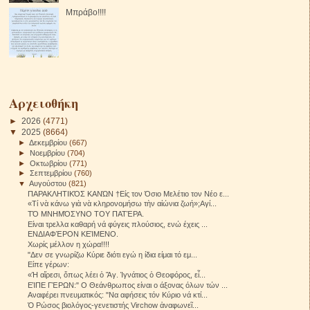
Μπράβο!!!!
Αρχειοθήκη
►
2026
(4771)
▼
2025
(8664)
►
Δεκεμβρίου
(667)
►
Νοεμβρίου
(704)
►
Οκτωβρίου
(771)
►
Σεπτεμβρίου
(760)
▼
Αυγούστου
(821)
ΠΑΡΑΚΛΗΤΙΚΌΣ ΚΑΝΏΝ †Είς τον Όσιο Μελέτιο τον Νέο ε...
«Τί νὰ κάνω γιὰ νὰ κληρονομήσω τὴν αἰώνια ζωή»;Αγί...
ΤΌ ΜΝΗΜΌΣΥΝΟ ΤΟΥ ΠΑΤΈΡΑ.
Είναι τρελλα καθαρή νά φύγεις πλούσιος, ενώ έχεις ...
ΕΝΔΙΑΦΈΡΟΝ ΚΕΊΜΕΝΟ.
Χωρίς μέλλον η χώρα!!!!
"Δεν σε γνωρίζω Κύριε διότι εγώ η ίδια είμαι τό εμ...
Είπε γέρων:
«Ἡ αἵρεσι, ὅπως λέει ὁ Ἅγ. Ἰγνάτιος ὁ Θεοφόρος, εἶ...
ΕΊΠΕ ΓΈΡΩΝ:" Ο Θεάνθρωπος είναι ο άξονας όλων τών ...
Αναφέρει πνευματικός: "Να αφήσεις τόν Κύριο νά κτί...
Ὁ Ρώσος βιολόγος-γενετιστής Virchow ἀναφωνεῖ...