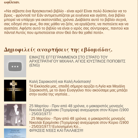
ωφέλειαν.
«Να σέβεστε ένα θρησκευτικό βιβλίο - είναι ιερό! Είναι πολύ δύσκολο να το
βρεις - φρόντισέ το! Εάν αντιμετωπίζεται με ευγένεια και αγάπη, ένα βιβλίο
μπορεί να υπάρχει για εκατοντάδες χρόνια. Διαβάστε αυτό το βιβλίο συχνά,
σας οδηγεί στο φως, θα σας μάθει να ζείτε, να εργάζεστε, να πιστεύετε και να
αγαπάτε. Αφήστε αυτό το βιβλίο να είναι ο ιερός σας σύντροφος, παντού και
πάντα! Αυτός που εμπιστεύεται στον Θεό δεν θα χαθεί ποτέ».
Δημοφιλείς αναρτήσεις της εβδομάδας.
ΕΙΜΑΣΤΕ ΕΓΓΕΓΡΑΜΜΕΝΟΙ ΣΤΟ ΣΤΡΑΤΟ ΤΟΥ
ΑΡΧΙΣΤΡΑΤΗΓΟΥ ΜΙΧΑΗΛ. ΑΓΙΟΣ ΙΟΥΣΤΙΝΟΣ ΠΟΠΟΒΙΤΣ
(ENG)
Καλή Σαρακοστή και Καλή Ανάσταση!
"Η Εκκλησία μας, επειδή σήμερα αρχίζει η Αγία και Μεγάλη
Σαρακοστή, με το άγιο Ευαγγέλιο που ακούσαμε μας μπάζει
στην ουσία της νηστεία...
25 Μαρτίου - Πριν από 48 χρόνια, ο μακαριστός μοναχός
Νικολάι Ερεμίνσκι (Τιχομίροφ) αναχώρησε στον Κύριο /1900
- 25/03/1977/
25 Μαρτίου - Πριν από 48 χρόνια, ο μακαριστός μοναχός
Νικολάι Ερεμίνσκι (Τιχομίροφ) αναχώρησε στον Κύριο /1900
- 25/03/1977/ Ευλογημένη Κο...
ΦΡΆΣΕΙΣ ΝΈΕΣ ΚΑΙ ΠΑΛΑΙΕΣ!!!!