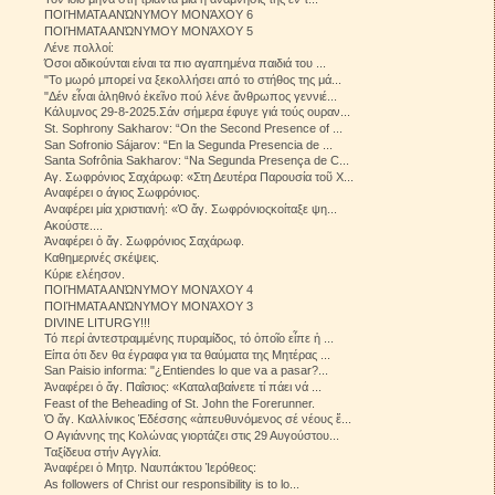
ΠΟΙΉΜΑΤΑ ΑΝΏΝΥΜΟΥ ΜΟΝΆΧΟΥ 6
ΠΟΙΉΜΑΤΑ ΑΝΏΝΥΜΟΥ ΜΟΝΆΧΟΥ 5
Λένε πολλοί:
Όσοι αδικούνται είναι τα πιο αγαπημένα παιδιά του ...
"Το μωρό μπορεί να ξεκολλήσει από το στήθος της μά...
"Δέν εἶναι ἀληθινό ἐκεῖνο πού λένε ἄνθρωπος γεννιέ...
Κάλυμνος 29-8-2025.Σάν σήμερα έφυγε γιά τούς ουραν...
St. Sophrony Sakharov: “On the Second Presence of ...
San Sofronio Sájarov: “En la Segunda Presencia de ...
Santa Sofrônia Sakharov: “Na Segunda Presença de C...
Αγ. Σωφρόνιος Σαχάρωφ: «Στη Δευτέρα Παρουσία τοῦ Χ...
Αναφέρει ο άγιος Σωφρόνιος.
Αναφέρει μία χριστιανή: «Ὁ ἅγ. Σωφρόνιοςκοίταξε ψη...
Ακούστε....
Ἀναφέρει ὁ ἅγ. Σωφρόνιος Σαχάρωφ.
Καθημερινές σκέψεις.
Κύριε ελέησον.
ΠΟΙΉΜΑΤΑ ΑΝΏΝΥΜΟΥ ΜΟΝΆΧΟΥ 4
ΠΟΙΉΜΑΤΑ ΑΝΏΝΥΜΟΥ ΜΟΝΆΧΟΥ 3
DIVINE LITURGY!!!
Τό περί ἀντεστραμμένης πυραμίδος, τό ὁποῖο εἶπε ἡ ...
Είπα ότι δεν θα έγραφα για τα θαύματα της Μητέρας ...
San Paisio informa: "¿Entiendes lo que va a pasar?...
Ἀναφέρει ὁ ἅγ. Παΐσιος: «Καταλαβαίνετε τί πάει νά ...
Feast of the Beheading of St. John the Forerunner.
Ὁ ἅγ. Καλλίνικος Ἐδέσσης «ἀπευθυνόμενος σέ νέους ἔ...
Ο Αγιάννης της Κολώνας γιορτάζει στις 29 Αυγούστου...
Ταξίδευα στήν Αγγλία.
Ἀναφέρει ὁ Μητρ. Ναυπάκτου Ἱερόθεος:
As followers of Christ our responsibility is to lo...