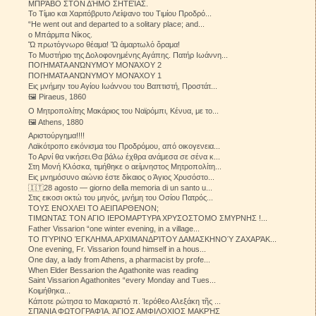
ΜΠΡΆΒΟ ΣΤΟΝ ΔΉΜΟ ΣΗΤΕΊΑΣ.
Το Τίμιο και Χαριτόβρυτο Λείψανο του Τιμίου Προδρό...
“He went out and departed to a solitary place; and...
ο Μπάρμπα Νίκος.
Ὤ πρωτόγνωρο θέαμα! Ὤ ἁμαρτωλό ὅραμα!
Το Μυστήριο της Δολοφονημένης Αγάπης. Πατήρ Ιωάννη...
ΠΟΙΉΜΑΤΑ ΑΝΏΝΥΜΟΥ ΜΟΝΆΧΟΥ 2
ΠΟΙΉΜΑΤΑ ΑΝΏΝΥΜΟΥ ΜΟΝΆΧΟΥ 1
Εις μνήμην του Αγίου Ιωάννου του Βαπτιστή, Προστάτ...
🖼️ Piraeus, 1860
Ο Μητροπολίτης Μακάριος του Ναϊρόμπι, Κένυα, με το...
🖼️ Athens, 1880
Αριστούργημα!!!!
Λαϊκότροπο εικόνισμα του Προδρόμου, από οικογενεια...
Το Αρνί θα νικήσει.Θα βάλω έχθρα ανάμεσα σε σένα κ...
Στη Μονή Κλόσκα, τιμήθηκε ο αείμνηστος Μητροπολίτη...
Εις μνημόσυνο αιώνιο έστε δίκαιος ο Άγιος Χρυσόστο...
🇮🇹28 agosto — giorno della memoria di un santo u...
Στις εικοσι οκτώ του μηνός, μνήμη του Οσίου Πατρός...
ΤΟΥΣ ΕΝΟΧΛΕΙ ΤΟ ΑΕΙΠΑΡΘΕΝΟΝ;
ΤΙΜΩΝΤΑΣ ΤΟΝ ΑΓΙΟ ΙΕΡΟΜΑΡΤΥΡΑ ΧΡΥΣΟΣΤΟΜΟ ΣΜΥΡΝΗΣ !...
Father Vissarion “one winter evening, in a village...
ΤΟ ΠΎΡΙΝΟ ΈΓΚΛΗΜΑ.ΑΡΧΙΜΑΝΔΡΊΤΟΥ ΔΑΜΑΣΚΗΝΟΎ ΖΑΧΑΡΆΚ...
One evening, Fr. Vissarion found himself in a hous...
One day, a lady from Athens, a pharmacist by profe...
When Elder Bessarion the Agathonite was reading
Saint Vissarion Agathonites “every Monday and Tues...
Κοιμήθηκα...
Κάποτε ρώτησα το Μακαριστό π. Ἱερόθεο Αλεξάκη τῆς ...
ΣΠΆΝΙΑ ΦΩΤΟΓΡΑΦΊΑ. ΆΓΙΟΣ ΑΜΦΙΛΟΧΙΟΣ ΜΑΚΡΉΣ