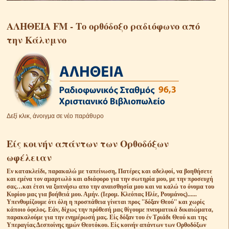
ΑΛΗΘΕΙΑ FM - Το ορθόδοξο ραδιόφωνο από
την Κάλυμνο
Δεξί κλικ, άνοιγμα σε νέο παράθυρο
Είς κοινήν απάντων των Ορθοδόξων
ωφέλειαν
Eν κατακλείδι, παρακαλώ με ταπείνωση, Πατέρες και αδελφοί, να βοηθήσετε
και εμένα τον αμαρτωλὸ και αδιάφορο για την σωτηρία μου, με την προσευχή
σας…και έτσι να ξυπνήσω απο την αναισθησία μου και να καλώ το όνομα του
Κυρίου μας για βοήθειά μου. Αμήν. (Ιερομ. Κλεόπας Ηλίε, Ρουμάνος)......
Υπενθυμίζουμε ότι όλη η προσπάθεια γίνεται προς ''δόξαν Θεού'' και χωρίς
κάποιο όφελος. Εάν, δίχως την πρόθεσή μας θίγουμε πνευματικά δικαιώματα,
παρακαλούμε για την ενημέρωσή μας. Είς δόξαν του έν Τριάδι Θεού και της
Υπεραγίας Δεσποίνης ημών Θεοτόκου. Είς κοινήν απάντων των Ορθοδόξων