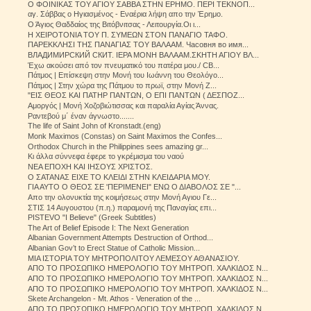
Ο ΦΟΙΝΙΚΑΣ ΤΟΥ ΑΓΙΟΥ ΣΑΒΒΑ ΣΤΗΝ ΕΡΗΜΟ. ΠΕΡΙ ΤΕΚΝΟΠ...
αγ. Σάββας ο Ηγιασμένος - Εναέρια λήψη απο την Έρημο.
Ο Άγιος Θαδδαίος της Βιτόβνιτσας - Λειτουργία.Οι ι...
Η ΧΕΙΡΟΤΟΝΙΑ ΤΟΥ Π. ΣΥΜΕΩΝ ΣΤΟΝ ΠΑΝΑΓΙΟ ΤΑΦΟ.
ΠΑΡΕΚΚΛΗΣΙ ΤΗΣ ΠΑΝΑΓΙΑΣ ΤΟΥ ΒΑΛΑΑΜ. Часовня во имя...
ВЛАДИМИРСКИЙ СКИТ. ΙΕΡΑ ΜΟΝΗ ΒΑΛΑΑΜ.ΣΚΗΤΗ ΑΓΙΟΥ ΒΛ...
Έχω ακούσει από τον πνευματικό του πατέρα μου./ СВ...
Πάτμος | Επίσκεψη στην Μονή του Ιωάννη του Θεολόγο...
Πάτμος | Στην χώρα της Πάτμου το πρωϊ, στην Μονή Ζ...
"ΕΙΣ ΘΕΟΣ ΚΑΙ ΠΑΤΗΡ ΠΑΝΤΩΝ, Ο ΕΠΙ ΠΑΝΤΩΝ ( ΔΕΣΠΟΖ...
Αμοργός | Μονή Χοζοβιώτισσας και παραλία Αγίας Άννας.
Ραντεβού μ΄ έναν άγνωστο.......
The life of Saint John of Kronstadt.(eng)
Monk Maximos (Constas) on Saint Maximos the Confes...
Orthodox Church in the Philippines sees amazing gr...
Κι άλλα σύννεφα έφερε το γκρέμισμα του ναού
ΝΕΑ ΕΠΟΧΗ ΚΑΙ ΙΗΣΟΥΣ ΧΡΙΣΤΟΣ.
Ο ΣΑΤΑΝΑΣ ΕΙΧΕ ΤΟ ΚΛΕΙΔΙ ΣΤΗΝ ΚΛΕΙΔΑΡΙΑ ΜΟΥ.
ΓΙΑ ΑΥΤΟ Ο ΘΕΟΣ ΣΕ 'ΠΕΡΙΜΕΝΕΙ" ΕΝΩ Ο ΔΙΑΒΟΛΟΣ ΣΕ "...
Απο την ολονυκτία της κοιμήσεως στην Μονή Αγιου Γε...
ΣΤΙΣ 14 Αυγουστου (π.η.) παραμονή της Παναγίας επι...
PISTEVO "I Believe" (Greek Subtitles)
The Art of Belief Episode I: The Next Generation
Albanian Government Attempts Destruction of Orthod...
Albanian Gov’t to Erect Statue of Catholic Mission...
ΜΙΑ ΙΣΤΟΡΙΑ ΤΟΥ ΜΗΤΡΟΠΟΛΙΤΟΥ ΛΕΜΕΣΟΥ ΑΘΑΝΑΣΙΟΥ.
ΑΠΟ ΤΟ ΠΡΟΣΩΠΙΚΟ ΗΜΕΡΟΛΟΓΙΟ ΤΟΥ ΜΗΤΡΟΠ. ΧΑΛΚΙΔΟΣ Ν...
ΑΠΟ ΤΟ ΠΡΟΣΩΠΙΚΟ ΗΜΕΡΟΛΟΓΙΟ ΤΟΥ ΜΗΤΡΟΠ. ΧΑΛΚΙΔΟΣ Ν...
ΑΠΟ ΤΟ ΠΡΟΣΩΠΙΚΟ ΗΜΕΡΟΛΟΓΙΟ ΤΟΥ ΜΗΤΡΟΠ. ΧΑΛΚΙΔΟΣ Ν...
Skete Archangelon - Mt. Athos - Veneration of the ...
ΑΠΟ ΤΟ ΠΡΟΣΩΠΙΚΟ ΗΜΕΡΟΛΟΓΙΟ ΤΟΥ ΜΗΤΡΟΠ. ΧΑΛΚΙΔΟΣ Ν...