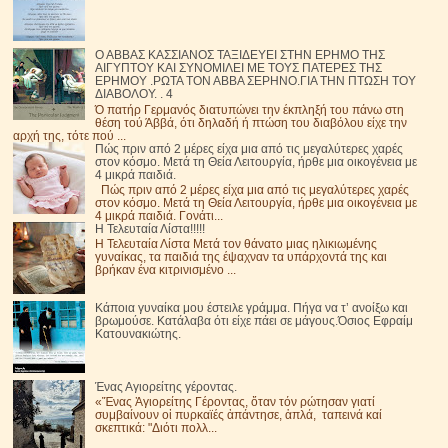
Ο ΑΒΒΑΣ ΚΑΣΣΙΑΝΟΣ ΤΑΞΙΔΕΥΕΙ ΣΤΗΝ ΕΡΗΜΟ ΤΗΣ
ΑΙΓΥΠΤΟΥ ΚΑΙ ΣΥΝΟΜΙΛΕΙ ΜΕ ΤΟΥΣ ΠΑΤΕΡΕΣ ΤΗΣ
ΕΡΗΜΟΥ .ΡΩΤΑ ΤΟΝ ΑΒΒΑ ΣΕΡΗΝΟ.ΓΙΑ ΤΗΝ ΠΤΩΣΗ ΤΟΥ
ΔΙΑΒΟΛΟΥ. . 4
Ό πατήρ Γερμανός διατυπώνει την έκπληξή του πάνω στη
θέση τού Άββά, ότι δηλαδή ή πτώση του διαβόλου είχε την
αρχή της, τότε πού ...
Πώς πριν από 2 μέρες είχα μια από τις μεγαλύτερες χαρές
στον κόσμο. Μετά τη Θεία Λειτουργία, ήρθε μια οικογένεια με
4 μικρά παιδιά.
Πώς πριν από 2 μέρες είχα μια από τις μεγαλύτερες χαρές
στον κόσμο. Μετά τη Θεία Λειτουργία, ήρθε μια οικογένεια με
4 μικρά παιδιά. Γονάτι...
Η Τελευταία Λίστα!!!!!
Η Τελευταία Λίστα Μετά τον θάνατο μιας ηλικιωμένης
γυναίκας, τα παιδιά της έψαχναν τα υπάρχοντά της και
βρήκαν ένα κιτρινισμένο ...
Κάποια γυναίκα μου έστειλε γράμμα. Πήγα να τ’ ανοίξω και
βρωμούσε. Κατάλαβα ότι είχε πάει σε μάγους.Όσιος Εφραίμ
Κατουνακιώτης.
Ένας Αγιορείτης γέροντας.
«Ἕνας Ἁγιορείτης Γέροντας, ὅταν τόν ρώτησαν γιατί
συμβαίνουν οἱ πυρκαϊές ἀπάντησε, ἁπλά, ταπεινά καί
σκεπτικά: "Διότι πολλ...