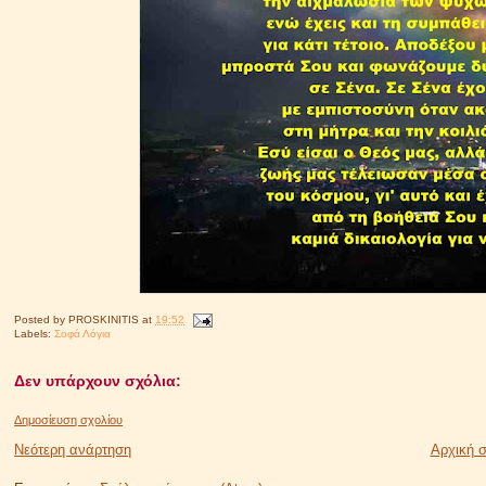
Posted by
PROSKINITIS
at
19:52
Labels:
Σοφά Λόγια
Δεν υπάρχουν σχόλια:
Δημοσίευση σχολίου
Νεότερη ανάρτηση
Αρχική σ