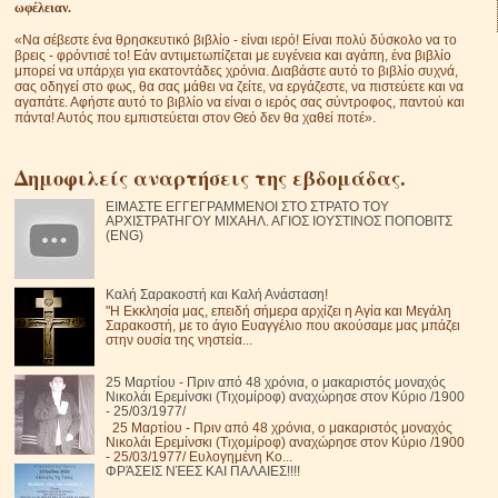
ωφέλειαν.
«Να σέβεστε ένα θρησκευτικό βιβλίο - είναι ιερό! Είναι πολύ δύσκολο να το
βρεις - φρόντισέ το! Εάν αντιμετωπίζεται με ευγένεια και αγάπη, ένα βιβλίο
μπορεί να υπάρχει για εκατοντάδες χρόνια. Διαβάστε αυτό το βιβλίο συχνά,
σας οδηγεί στο φως, θα σας μάθει να ζείτε, να εργάζεστε, να πιστεύετε και να
αγαπάτε. Αφήστε αυτό το βιβλίο να είναι ο ιερός σας σύντροφος, παντού και
πάντα! Αυτός που εμπιστεύεται στον Θεό δεν θα χαθεί ποτέ».
Δημοφιλείς αναρτήσεις της εβδομάδας.
ΕΙΜΑΣΤΕ ΕΓΓΕΓΡΑΜΜΕΝΟΙ ΣΤΟ ΣΤΡΑΤΟ ΤΟΥ
ΑΡΧΙΣΤΡΑΤΗΓΟΥ ΜΙΧΑΗΛ. ΑΓΙΟΣ ΙΟΥΣΤΙΝΟΣ ΠΟΠΟΒΙΤΣ
(ENG)
Καλή Σαρακοστή και Καλή Ανάσταση!
"Η Εκκλησία μας, επειδή σήμερα αρχίζει η Αγία και Μεγάλη
Σαρακοστή, με το άγιο Ευαγγέλιο που ακούσαμε μας μπάζει
στην ουσία της νηστεία...
25 Μαρτίου - Πριν από 48 χρόνια, ο μακαριστός μοναχός
Νικολάι Ερεμίνσκι (Τιχομίροφ) αναχώρησε στον Κύριο /1900
- 25/03/1977/
25 Μαρτίου - Πριν από 48 χρόνια, ο μακαριστός μοναχός
Νικολάι Ερεμίνσκι (Τιχομίροφ) αναχώρησε στον Κύριο /1900
- 25/03/1977/ Ευλογημένη Κο...
ΦΡΆΣΕΙΣ ΝΈΕΣ ΚΑΙ ΠΑΛΑΙΕΣ!!!!