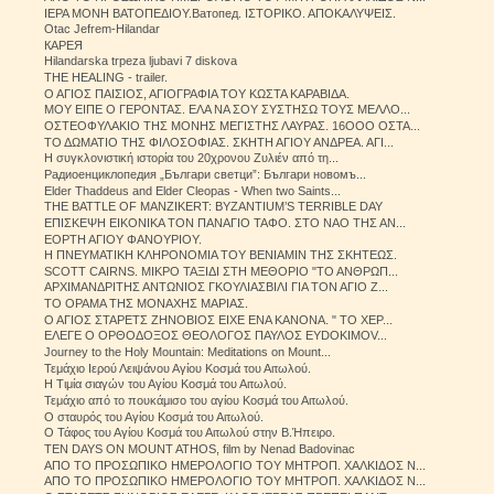
ΙΕΡΑ ΜΟΝΗ ΒΑΤΟΠΕΔΙΟΥ.Ватопед. ΙΣΤΟΡΙΚΟ. ΑΠΟΚΑΛΥΨΕΙΣ.
Otac Jefrem-Hilandar
КАРЕЯ
Hilandarska trpeza ljubavi 7 diskova
THE HEALING - trailer.
Ο ΑΓΙΟΣ ΠΑΙΣΙΟΣ, ΑΓΙΟΓΡΑΦΙΑ ΤΟΥ ΚΩΣΤΑ ΚΑΡΑΒΙΔΑ.
ΜΟΥ ΕΙΠΕ Ο ΓΕΡΟΝΤΑΣ. ΕΛΑ ΝΑ ΣΟΥ ΣΥΣΤΗΣΩ ΤΟΥΣ ΜΕΛΛΟ...
ΟΣΤΕΟΦΥΛΑΚΙΟ ΤΗΣ ΜΟΝΗΣ ΜΕΓΙΣΤΗΣ ΛΑΥΡΑΣ. 16ΟΟΟ ΟΣΤΑ...
ΤΟ ΔΩΜΑΤΙΟ ΤΗΣ ΦΙΛΟΣΟΦΙΑΣ. ΣΚΗΤΗ ΑΓΙΟΥ ΑΝΔΡΕΑ. ΑΓΙ...
Η συγκλονιστική ιστορία του 20χρονου Ζυλιέν από τη...
Радиоенциклопедия „Българи светци”: Българи новомъ...
Elder Thaddeus and Elder Cleopas - When two Saints...
THE BATTLE OF MANZIKERT: BYZANTIUM’S TERRIBLE DAY
ΕΠΙΣΚΕΨΗ ΕΙΚΟΝΙΚΑ ΤΟΝ ΠΑΝΑΓΙΟ ΤΑΦΟ. ΣΤΟ ΝΑΟ ΤΗΣ ΑΝ...
ΕΟΡΤΗ ΑΓΙΟΥ ΦΑΝΟΥΡΙΟΥ.
Η ΠΝΕΥΜΑΤΙΚΗ ΚΛΗΡΟΝΟΜΙΑ ΤΟΥ ΒΕΝΙΑΜΙΝ ΤΗΣ ΣΚΗΤΕΩΣ.
SCOTT CAIRNS. ΜΙΚΡΟ ΤΑΞΙΔΙ ΣΤΗ ΜΕΘΟΡΙΟ "ΤΟ ΑΝΘΡΩΠ...
ΑΡΧΙΜΑΝΔΡΙΤΗΣ ΑΝΤΩΝΙΟΣ ΓΚΟΥΛΙΑΣΒΙΛΙ ΓΙΑ ΤΟΝ ΑΓΙΟ Ζ...
ΤΟ ΟΡΑΜΑ ΤΗΣ ΜΟΝΑΧΗΣ ΜΑΡΙΑΣ.
Ο ΑΓΙΟΣ ΣΤΑΡΕΤΣ ΖΗΝΟΒΙΟΣ ΕΙΧΕ ΕΝΑ ΚΑΝΟΝΑ. " ΤΟ ΧΕΡ...
ΕΛΕΓΕ Ο ΟΡΘΟΔΟΞΟΣ ΘΕΟΛΟΓΟΣ ΠΑΥΛΟΣ EYDOKIMOV...
Journey to the Holy Mountain: Meditations on Mount...
Τεμάχιο Ιερού Λειψάνου Αγίου Κοσμά του Αιτωλού.
Η Τιμία σιαγών του Αγίου Κοσμά του Αιτωλού.
Τεμάχιο από το πουκάμισο του αγίου Κοσμά του Αιτωλού.
Ο σταυρός του Αγίου Κοσμά του Αιτωλού.
Ο Τάφος του Αγίου Κοσμά του Αιτωλού στην Β.Ήπειρο.
TEN DAYS ON MOUNT ATHOS, film by Nenad Badovinac
ΑΠΟ ΤΟ ΠΡΟΣΩΠΙΚΟ ΗΜΕΡΟΛΟΓΙΟ ΤΟΥ ΜΗΤΡΟΠ. ΧΑΛΚΙΔΟΣ Ν...
ΑΠΟ ΤΟ ΠΡΟΣΩΠΙΚΟ ΗΜΕΡΟΛΟΓΙΟ ΤΟΥ ΜΗΤΡΟΠ. ΧΑΛΚΙΔΟΣ Ν...