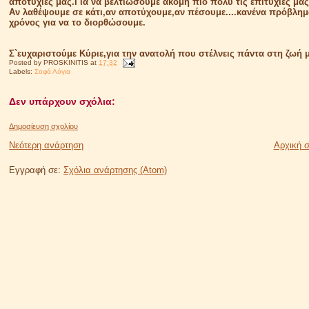
αποτυχίες μας.Για να βελτιώσουμε ακόμη πιο πολυ τις επιτυχίες μας
Αν λαθέψουμε σε κάτι,αν αποτύχουμε,αν πέσουμε....κανένα πρόβλημ
χρόνος για να το διορθώσουμε.
Σ`ευχαριστούμε Κύριε,για την ανατολή που στέλνεις πάντα στη ζωή μ
Posted by
PROSKINITIS
at
17:32
Labels:
Σοφά Λόγια
Δεν υπάρχουν σχόλια:
Δημοσίευση σχολίου
Νεότερη ανάρτηση
Αρχική σ
Εγγραφή σε:
Σχόλια ανάρτησης (Atom)