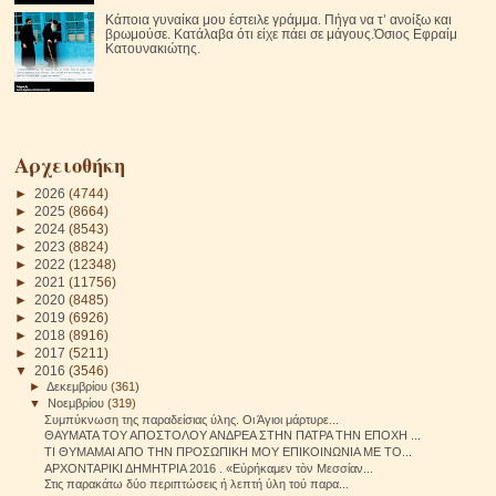
Κάποια γυναίκα μου έστειλε γράμμα. Πήγα να τ’ ανοίξω και
βρωμούσε. Κατάλαβα ότι είχε πάει σε μάγους.Όσιος Εφραίμ
Κατουνακιώτης.
Αρχειοθήκη
►
2026
(4744)
►
2025
(8664)
►
2024
(8543)
►
2023
(8824)
►
2022
(12348)
►
2021
(11756)
►
2020
(8485)
►
2019
(6926)
►
2018
(8916)
►
2017
(5211)
▼
2016
(3546)
►
Δεκεμβρίου
(361)
▼
Νοεμβρίου
(319)
Συμπύκνωση της παραδείσιας ύλης. Οι Άγιοι μάρτυρε...
ΘΑΥΜΑΤΑ ΤΟΥ ΑΠΟΣΤΟΛΟΥ ΑΝΔΡΕΑ ΣΤΗΝ ΠΑΤΡΑ ΤΗΝ ΕΠΟΧΗ ...
ΤΙ ΘΥΜΑΜΑΙ ΑΠΟ ΤΗΝ ΠΡΟΣΩΠΙΚΗ ΜΟΥ ΕΠΙΚΟΙΝΩΝΙΑ ΜΕ ΤΟ...
ΑΡΧΟΝΤΑΡΙΚΙ ΔΗΜΗΤΡΙΑ 2016 . «Εὐρήκαμεν τὸν Μεσσίαν...
Στις παρακάτω δύο περιπτώσεις ή λεπτή ύλη τού παρα...