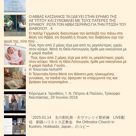
Ο ΑΒΒΑΣ ΚΑΣΣΙΑΝΟΣ ΤΑΞΙΔΕΥΕΙ ΣΤΗΝ ΕΡΗΜΟ ΤΗΣ
ΑΙΓΥΠΤΟΥ ΚΑΙ ΣΥΝΟΜΙΛΕΙ ΜΕ ΤΟΥΣ ΠΑΤΕΡΕΣ ΤΗΣ
ΕΡΗΜΟΥ .ΡΩΤΑ ΤΟΝ ΑΒΒΑ ΣΕΡΗΝΟ.ΓΙΑ ΤΗΝ ΠΤΩΣΗ ΤΟΥ
ΔΙΑΒΟΛΟΥ. . 4
Ό πατήρ Γερμανός διατυπώνει την έκπληξή του πάνω στη
θέση τού Άββά, ότι δηλαδή ή πτώση του διαβόλου είχε την
αρχή της, τότε πού ...
Πώς πριν από 2 μέρες είχα μια από τις μεγαλύτερες χαρές
στον κόσμο. Μετά τη Θεία Λειτουργία, ήρθε μια οικογένεια με
4 μικρά παιδιά.
Πώς πριν από 2 μέρες είχα μια από τις μεγαλύτερες χαρές
στον κόσμο. Μετά τη Θεία Λειτουργία, ήρθε μια οικογένεια με
4 μικρά παιδιά. Γονάτι...
Η Τελευταία Λίστα!!!!!
Η Τελευταία Λίστα Μετά τον θάνατο μιας ηλικιωμένης
γυναίκας, τα παιδιά της έψαχναν τα υπάρχοντά της και
βρήκαν ένα κιτρινισμένο ...
Κήρυγμα κ. Ἱεροθέου, Ἱ. Ν. Πέτρου & Παύλου, Τρίκορφο
Ναυπακτίας, 29 Ἰουνίου 2018
「2025.01.14 主の割礼祭・大ヴァシリイ祭祈祷 LIVE配
信 釧路ハリストス正教会 the Orthodox Church in
Kushiro, Hokkaido, Japan」のコピー