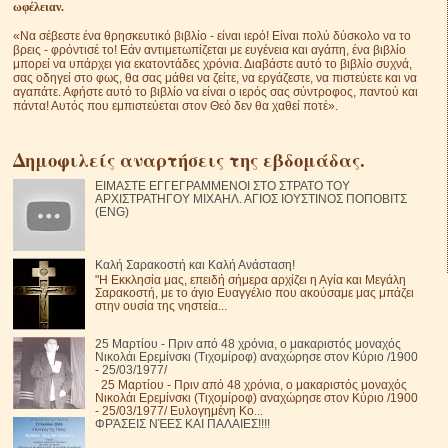
ωφέλειαν.
«Να σέβεστε ένα θρησκευτικό βιβλίο - είναι ιερό! Είναι πολύ δύσκολο να το
βρεις - φρόντισέ το! Εάν αντιμετωπίζεται με ευγένεια και αγάπη, ένα βιβλίο
μπορεί να υπάρχει για εκατοντάδες χρόνια. Διαβάστε αυτό το βιβλίο συχνά,
σας οδηγεί στο φως, θα σας μάθει να ζείτε, να εργάζεστε, να πιστεύετε και να
αγαπάτε. Αφήστε αυτό το βιβλίο να είναι ο ιερός σας σύντροφος, παντού και
πάντα! Αυτός που εμπιστεύεται στον Θεό δεν θα χαθεί ποτέ».
Δημοφιλείς αναρτήσεις της εβδομάδας.
ΕΙΜΑΣΤΕ ΕΓΓΕΓΡΑΜΜΕΝΟΙ ΣΤΟ ΣΤΡΑΤΟ ΤΟΥ
ΑΡΧΙΣΤΡΑΤΗΓΟΥ ΜΙΧΑΗΛ. ΑΓΙΟΣ ΙΟΥΣΤΙΝΟΣ ΠΟΠΟΒΙΤΣ
(ENG)
Καλή Σαρακοστή και Καλή Ανάσταση!
"Η Εκκλησία μας, επειδή σήμερα αρχίζει η Αγία και Μεγάλη
Σαρακοστή, με το άγιο Ευαγγέλιο που ακούσαμε μας μπάζει
στην ουσία της νηστεία...
25 Μαρτίου - Πριν από 48 χρόνια, ο μακαριστός μοναχός
Νικολάι Ερεμίνσκι (Τιχομίροφ) αναχώρησε στον Κύριο /1900
- 25/03/1977/
25 Μαρτίου - Πριν από 48 χρόνια, ο μακαριστός μοναχός
Νικολάι Ερεμίνσκι (Τιχομίροφ) αναχώρησε στον Κύριο /1900
- 25/03/1977/ Ευλογημένη Κο...
ΦΡΆΣΕΙΣ ΝΈΕΣ ΚΑΙ ΠΑΛΑΙΕΣ!!!!