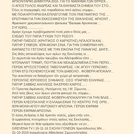
ΑΡΧΟΝΤΑΡΙΚΙ ΔΗΜΗΤΡΙΑ 2016 .ΓΙΑ ΤΟ ΜΑΘΗΜΑ ΤΩΝ ΘΡΗΣΚ...
Ο ΑΠΟΣΤΟΛΟΣ ΑΝΔΡΕΑΣ ΚΑΙ ΤΑ ΘΑΥΜΑΣΤΑ ΣΗΜΕΙΑ ΤΟΥ ΣΤΟ...
Όλες οι περιγραφές τού παραδείσου από αγίους συμφω...
ΜΕ ΠΟΙΑ ΚΡΙΤΗΡΙΑ ΘΑ ΕΠΙΛΕΓΟΥΜΕ ΤΟΝ ΠΝΕΥΜΑΤΙΚΟ ΤΗΣ ...
ΕΡΩΤΗΜΑ ΓΙΑ ΤΗΝ ΕΚΚΟΣΜΙΚΕΥΣΗ ΤΗΣ ΕΚΚΛΗΣΙΑΣ. ΑΡΧΟΝΤ...
Фрагмент документального фильма "Валаам.Архипелаг ...
ΣΥΓΧΩΡΩ..................
Αραγε έχουμε προβληματιστεί ποτέ,γιατι ο Θεός μας ...
ΣΧΕΔΙΟ ΤΟΥ ΠΑΠΑ ΤΥΧΩΝ ΤΟΥ ΡΩΣΟΥ.
ΠΑΤΗΡ ΠΑΪΣΙΟΣ (ΚΡΗΤΙΚΟΣ Ο ΚΑΡΥΩΤΗΣ) ΛΙΓΑ ΛΟΓΙΑ ΚΑΙ...
ΠΑΤΗΡ ΣΥΜΕΩΝ. ΙΕΡΑ ΜΟΝΗ ΣΙΝΑ. ΓΙΑ ΤΗΝ ΣΗΜΕΡΙΝΗ ΚΡΙ...
ΘΑΥΜΑΣΤΟ ΓΕΓΟΝΟΣ ΜΕ ΤΗΝ ΕΙΚΟΝΑ ΤΗΣ ΠΑΝΑΓΙΑΣ. ΔΙΗΓΕ...
Στις θείες αποκαλύψεις των αγίων της Εκκλησίας οι ...
Σε αγρυπνία του Αγίου Ιακώβου του Αδελφοθέου είπε ...
ΝΤΌΝΑΛΝΤ ΤΡΑΜΠ, ΠΟΥΤΙΝ ΚΑΙ ΝΕΑ ΔΕΔΟΜΕΝΑ ΣΤΗΝ ΠΕΡΙΟ...
ΓΕΡΩΝ ΧΡΥΣΟΣΤΟΜΟΣ ΤΑΒΟΥΛΑΡΕΑΣ. Ι.Μ. ΑΓΙΟΥ ΓΕΡΑΣΙΜΟ...
ΟΤΑΝ ΕΓΩ ΠΟΛΕΜΟΥΣΑ ΜΕ ΤΟΝ ΔΙΑΒΟΛΟ.. ΦΟΒΕΡΗ ΑΠΟΚΑΛΥ...
Την ικανότητα να διατρέχουν τόν χώρο μέ αστραπιαία...
ΓΕΡΟΝΤΑΣ ΙΕΡΟΘΕΟΣ ΣΗΦΑΚΗΣ. ΟΣΟ ΥΠΑΡΧΕΙ ΕΛΛΗΝΑΣ... ...
ΠΑΤΗΡ ΣΑΒΒΑΣ ΑΧΙΛΛΕΩΣ ΘΑ ΕΡΘΕΙ ΚΑΙΡΟΣ......
Ο Γέροντας Αιμιλιανός, Ηγούμενος της Ι.Μ. Σίμωνος ...
Από τούς βίους τών άγιων γίνεται φανερό ότι, σύμφω...
ΠΑΤΗΡ ΣΑΒΒΑΣ ΑΧΙΛΕΩΣ ΦΟΒΕΡΗ ΑΠΟΚΑΛΥΨΗ ΓΙΑ ΤΗΝ ΒΛΑΣ...
ΓΕΡΩΝ ΚΛΕΟΠΑ ΗΛΙΕ Η ΕΛΛΑΔΑ ΕΙΝΑΙ ΤΟ ΚΕΝΤΡΟ ΤΗΣ ΟΡΘ...
ΙΕΡΑ ΜΟΝΗ ΑΓΙΟΥ ΑΝΤΩΝΙΟΥ ΑΡΙΖΟΝΑ. ΓΕΡΩΝ ΕΦΡΑΙΜ
ΓΕΡΩΝ ΕΦΡΑΙΜ ΑΡΙΖΟΝΑ.
Ό όσιος Ανδρέας ό διά Χριστόν σαλός, χάρη στήν υπε...
0ι εμφανίσεις πνευμάτων στούς αγίους της Εκκλησίας...
Μερικοί άγιοι σε θεία οράματα τους αξιώθηκαν να γν...
GREVENA TV | 16-11-16 ΣΧΟΛΗ ΓΟΝΕΩΝ Χριστόδουλος Μπ...
31-10-2016 Ιερομόναχος Αθανάσιος Σιμωνοπετρίτης