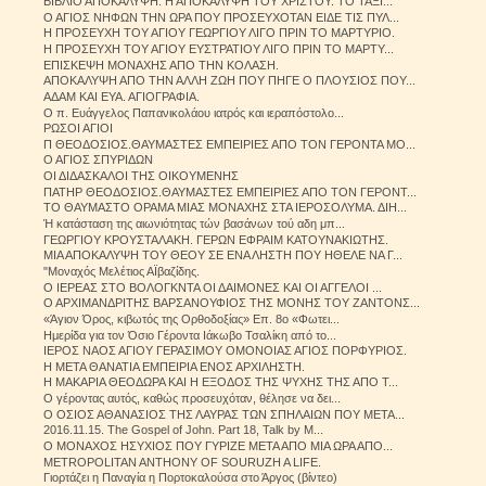
ΒΙΒΛΙΟ ΑΠΟΚΑΛΥΨΗ. Η ΑΠΟΚΑΛΥΨΗ ΤΟΥ ΧΡΙΣΤΟΥ. ΤΟ ΤΑΞΙ...
Ο ΑΓΙΟΣ ΝΗΦΩΝ ΤΗΝ ΩΡΑ ΠΟΥ ΠΡΟΣΕΥΧΟΤΑΝ ΕΙΔΕ ΤΙΣ ΠΥΛ...
Η ΠΡΟΣΕΥΧΗ ΤΟΥ ΑΓΙΟΥ ΓΕΩΡΓΙΟΥ ΛΙΓΟ ΠΡΙΝ ΤΟ ΜΑΡΤΥΡΙΟ.
Η ΠΡΟΣΕΥΧΗ ΤΟΥ ΑΓΙΟΥ ΕΥΣΤΡΑΤΙΟΥ ΛΙΓΟ ΠΡΙΝ ΤΟ ΜΑΡΤΥ...
ΕΠΙΣΚΕΨΗ ΜΟΝΑΧΗΣ ΑΠΟ ΤΗΝ ΚΟΛΑΣΗ.
ΑΠΟΚΑΛΥΨΗ ΑΠΟ ΤΗΝ ΑΛΛΗ ΖΩΗ ΠΟΥ ΠΗΓΕ Ο ΠΛΟΥΣΙΟΣ ΠΟΥ...
ΑΔΑΜ ΚΑΙ ΕΥΑ. ΑΓΙΟΓΡΑΦΙΑ.
Ο π. Ευάγγελος Παπανικολάου ιατρός και ιεραπόστολο...
ΡΩΣΟΙ ΑΓΙΟΙ
Π ΘΕΟΔΟΣΙΟΣ.ΘΑΥΜΑΣΤΕΣ ΕΜΠΕΙΡΙΕΣ ΑΠΟ ΤΟΝ ΓΕΡΟΝΤΑ ΜΟ...
Ο ΑΓΙΟΣ ΣΠΥΡΙΔΩΝ
ΟΙ ΔΙΔΑΣΚΑΛΟΙ ΤΗΣ ΟΙΚΟΥΜΕΝΗΣ
ΠΑΤΗΡ ΘΕΟΔΟΣΙΟΣ.ΘΑΥΜΑΣΤΕΣ ΕΜΠΕΙΡΙΕΣ ΑΠΟ ΤΟΝ ΓΕΡΟΝΤ...
ΤΟ ΘΑΥΜΑΣΤΟ ΟΡΑΜΑ ΜΙΑΣ ΜΟΝΑΧΗΣ ΣΤΑ ΙΕΡΟΣΟΛΥΜΑ. ΔΙΗ...
Ή κατάσταση της αιωνιότητας τών βασάνων τού αδη μπ...
ΓΕΩΡΓΙΟΥ ΚΡΟΥΣΤΑΛΑΚΗ. ΓΕΡΩΝ ΕΦΡΑΙΜ ΚΑΤΟΥΝΑΚΙΩΤΗΣ.
ΜΙΑ ΑΠΟΚΑΛΥΨΗ ΤΟΥ ΘΕΟΥ ΣΕ ΕΝΑ ΛΗΣΤΗ ΠΟΥ ΗΘΕΛΕ ΝΑ Γ...
"Μοναχός Μελέτιος ΑΪβαζίδης.
Ο ΙΕΡΕΑΣ ΣΤΟ ΒΟΛΟΓΚΝΤΑ ΟΙ ΔΑΙΜΟΝΕΣ ΚΑΙ ΟΙ ΑΓΓΕΛΟΙ ...
Ο ΑΡΧΙΜΑΝΔΡΙΤΗΣ ΒΑΡΣΑΝΟΥΦΙΟΣ ΤΗΣ ΜΟΝΗΣ ΤΟΥ ΖΑΝΤΟΝΣ...
«Άγιον Όρος, κιβωτός της Ορθοδοξίας» Επ. 8ο «Φωτει...
Ημερίδα για τον Όσιο Γέροντα Ιάκωβο Τσαλίκη από το...
ΙΕΡΟΣ ΝΑΟΣ ΑΓΙΟΥ ΓΕΡΑΣΙΜΟΥ ΟΜΟΝΟΙΑΣ ΑΓΙΟΣ ΠΟΡΦΥΡΙΟΣ.
Η ΜΕΤΑ ΘΑΝΑΤΙΑ ΕΜΠΕΙΡΙΑ ΕΝΟΣ ΑΡΧΙΛΗΣΤΗ.
Η ΜΑΚΑΡΙΑ ΘΕΟΔΩΡΑ ΚΑΙ Η ΕΞΟΔΟΣ ΤΗΣ ΨΥΧΗΣ ΤΗΣ ΑΠΟ Τ...
O γέροντας αυτός, καθώς προσευχόταν, θέλησε να δει...
Ο ΟΣΙΟΣ ΑΘΑΝΑΣΙΟΣ ΤΗΣ ΛΑΥΡΑΣ ΤΩΝ ΣΠΗΛΑΙΩΝ ΠΟΥ ΜΕΤΑ...
2016.11.15. The Gospel of John. Part 18, Talk by M...
Ο ΜΟΝΑΧΟΣ ΗΣΥΧΙΟΣ ΠΟΥ ΓΥΡΙΖΕ ΜΕΤΑ ΑΠΟ ΜΙΑ ΩΡΑ ΑΠΟ...
METROPOLITAN ANTHONY OF SOURUZH A LIFE.
Γιορτάζει η Παναγία η Πορτοκαλούσα στο Άργος (βίντεο)