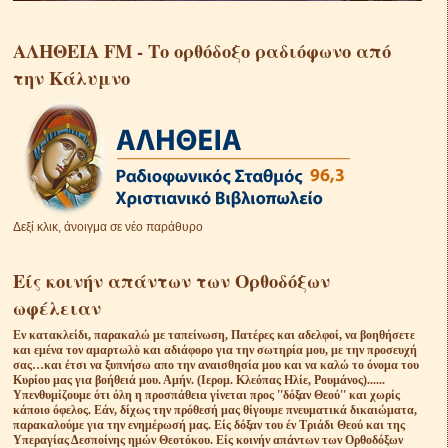
ΑΛΗΘΕΙΑ FM - Το ορθόδοξο ραδιόφωνο από
την Κάλυμνο
Δεξί κλικ, άνοιγμα σε νέο παράθυρο
Είς κοινήν απάντων των Ορθοδόξων
ωφέλειαν
Eν κατακλείδι, παρακαλώ με ταπείνωση, Πατέρες και αδελφοί, να βοηθήσετε
και εμένα τον αμαρτωλὸ και αδιάφορο για την σωτηρία μου, με την προσευχή
σας…και έτσι να ξυπνήσω απο την αναισθησία μου και να καλώ το όνομα του
Κυρίου μας για βοήθειά μου. Αμήν. (Ιερομ. Κλεόπας Ηλίε, Ρουμάνος)......
Υπενθυμίζουμε ότι όλη η προσπάθεια γίνεται προς ''δόξαν Θεού'' και χωρίς
κάποιο όφελος. Εάν, δίχως την πρόθεσή μας θίγουμε πνευματικά δικαιώματα,
παρακαλούμε για την ενημέρωσή μας. Είς δόξαν του έν Τριάδι Θεού και της
Υπεραγίας Δεσποίνης ημών Θεοτόκου. Είς κοινήν απάντων των Ορθοδόξων