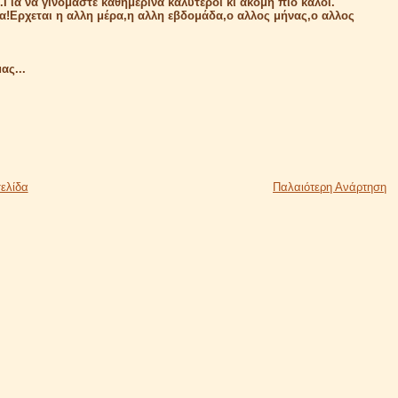
.Για να γινόμαστε καθημερινά καλύτεροι κι ακόμη πιο καλοί.
α!Ερχεται η αλλη μέρα,η αλλη εβδομάδα,ο αλλος μήνας,ο αλλος
ας...
ελίδα
Παλαιότερη Ανάρτηση