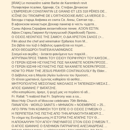
[IRAK] Le monastère sainte Barbe de Karemlesh revit
Полијелејни псалми, бденије, Св. Стефан Дечански
L'EMPEREUR CONSTANTIN LE GRAND ET LES 318 PÈRES DE...
ICÔNE DU TRIOMPHE DE L'ORTHODOXIE AVEC LA VIERGE D...
Беседы старца Анфима из скита Св. Анны, Святая гор...
В афонском монастыре Дохиар панигир в честь чудотв...
Сыны Афона.Серафим.византийское пение. ΑΞΙΟΝ ΕΣΤΙΝ.
Афон.Старец Гавриил Кутлумушский (Карейский) Пропо...
Ο ΟΣΙΟΣ ΛΕΟΝΤΙΟΣ ΤΗΣ ΣΑΜΟΥ, Ο ΔΙΑ ΧΡΙΣΤΟΝ ΣΑΛΟΣ (+...
Film about the chef and winemaker Epifanios from M...
Στο βιβλίο του Ιώβ ό διάβολος εμφανίζεται να περιπ...
ΑΓΙΟΙ ΘΕΟΔΩΡΟΙ ΠΛΑΤΕΙΑ ΚΛΑΘΜΩΝΟΣ
Σεισμοί και ακρίδες - έκτακτα φαινόμενα των παρελθ...
ΑΓΡΥΠΝΙΑ ΠΡΟΣ ΤΙΜΗΝ ΤΟΥ ΟΣΙΟΥ ΠΟΡΦΥΡΙΟΥ ΤΟΥ ΚΑΥΣΟΚ...
Ο ΓΕΡΩΝ ΙΩΣΗΦ ΗΣΥΧΑΣΤΗΣ ΠΩΣ ΝΑ ΚΑΝΕΤΕ ΝΟΕΡΑ ΠΡΟΣΕ...
Ο ΓΕΡΩΝ ΙΩΣΗΦ ΗΣΥΧΑΣΤΗΣ ΠΩΣ ΝΑ ΚΑΝΕΤΕ ΝΟΕΡΑ ΠΡΟΣΕ...
HOW TO PRAY THE JESUS PRAYER CONTINUOUSLY By Elder...
Ο Διάβολος και η Μαγεία (Αγίου Ιωάννου του Χρυσοστ...
Οι τέλειοι χριστιανοί, έχοντας καθαρίσει τά αισθητ...
ΜΗΤΡΟΠΟΛΙΤΗΣ ΜΕΣΟΓΑΙΑΣ ΝΙΚΟΛΑΟΣ Η ΤΑΠΕΙΝΩΣΗ ΜΕΣΑ Σ...
ΑΓΙΟΣ ΙΩΑΝΝΗΣ Γ' ΒΑΤΑΤΖΗΣ.
«Θα κατορθώσει, άραγε, ή ψυχή μας να περάσει τό αδ...
Fr. Rafail: "I realized that Fr. Sophrony was a sa...
Most Holy Church of Moscow celebrates 70th Birthda...
ΠΑΝΑΓΙΟΝ - WORLD SAINTS > ΜΗΝΑΙΟΝ > ΝΟΕΜΒΡΙΟΣ > 25...
ΛΙΓΟ ΠΡΙΝ ΤΗΝ ΚΟΙΜΗΣΗ ΤΟΥ ΕΙΠΕ Ο Ο ΟΣΙΟΣ ΣΥΜΕΩΝ Ο ...
Η ΠΕΡΙΠΕΤΕΙΑ ΤΗΣ ΠΙΣΤΗΣ ΑΠΟ ΤΗΝ ΑΡΧΑΙΟΤΗΤΑ ΜΕΧΡΙ Σ...
Το νόημα της Ενσάρκωσης.Η ΙΣΤΟΡΙΑ ΤΗΣ ΑΓΑΠΗΣ ΤΟΥ Θ...
Η ΑΠΟΚΑΛΥΨΗ ΤΟΥ ΑΓΙΟΥ ΠΝΕΥΜΑΤΟΣ ΣΤΟΝ ΟΣΙΟ ΣΥΜΕΩΝ Τ...
Ο ΑΓΙΟΣ ΙΩΑΝΝΗΣ Ο ΕΛΕΗΜΩΝ ΠΑΤΡΙΑΡΧΗΣ ΑΛΕΞΑΝΔΡΕΙΑΣ ...