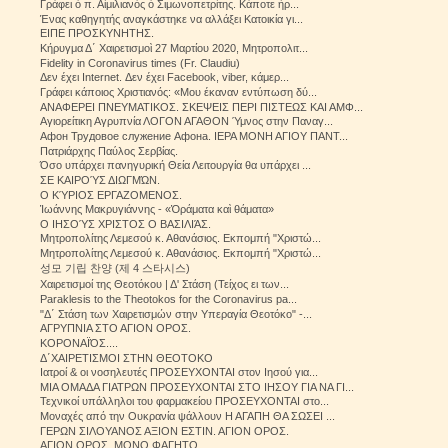
Γράφει ό π. Αίμιλιανός ό Σιμωνοπετρίτης. Κάποτε ήρ...
Ένας καθηγητής αναγκάστηκε να αλλάξει Κατοικία γι...
ΕΙΠΕ ΠΡΟΣΚΥΝΗΤΗΣ.
Κήρυγμα Δ΄ Χαιρετισμοὶ 27 Μαρτίου 2020, Μητροπολιτ...
Fidelity in Coronavirus times (Fr. Claudiu)
Δεν έχει Internet. Δεν έχει Facebook, viber, κάμερ...
Γράφει κάποιος Χριστιανός: «Μου έκαναν εντύπωση δύ...
ΑΝΑΦΕΡΕΙ ΠΝΕΥΜΑΤΙΚΟΣ. ΣΚΕΨΕΙΣ ΠΕΡΙ ΠΙΣΤΕΩΣ ΚΑΙ ΑΜΦ...
Αγιορείτικη Αγρυπνία ΛΟΓΟΝ ΑΓΑΘΟΝ Ύμνος στην Παναγ...
Афон Трудовое служение Афона. ΙΕΡΑ ΜΟΝΗ ΑΓΙΟΥ ΠΑΝΤ...
Πατριάρχης Παύλος Σερβίας.
Όσο υπάρχει πανηγυρική Θεία Λειτουργία θα υπάρχει ...
ΣΕ ΚΑΙΡΟΎΣ ΔΙΩΓΜΏΝ.
Ο ΚΎΡΙΟΣ ΕΡΓΑΖΟΜΕΝΟΣ.
Ἰωάννης Μακρυγιάννης - «Ὁράματα καὶ θάματα»
Ο ΙΗΣΟΎΣ ΧΡΙΣΤΟΣ Ο ΒΑΣΙΛΙΆΣ.
Μητροπολίτης Λεμεσού κ. Αθανάσιος. Εκπομπή "Χριστώ...
Μητροπολίτης Λεμεσού κ. Αθανάσιος. Εκπομπή "Χριστώ...
성모 기립 찬양 (제 4 스타시스)
Χαιρετισμοί της Θεοτόκου | Δ' Στάση (Τείχος ει των...
Paraklesis to the Theotokos for the Coronavirus pa...
"Δ΄ Στάση των Χαιρετισμών στην Υπεραγία Θεοτόκο" -...
ΑΓΡΥΠΝΙΑ ΣΤΟ ΑΓΙΟΝ ΟΡΟΣ.
ΚΟΡΟΝΑΪΌΣ....
Δ΄ΧΑΙΡΕΤΙΣΜΟΙ ΣΤΗΝ ΘΕΟΤΟΚΟ
Ιατροί & οι νοσηλευτές ΠΡΟΣΕΥΧΟΝΤΑΙ στον Ιησού για...
ΜΙΑ ΟΜΑΔΑ ΓΙΑΤΡΩΝ ΠΡΟΣEYXONTAI ΣΤΟ ΙΗΣΟΥ ΓΙΑ ΝΑ ΓΙ...
Τεχνικοί υπάλληλοι του φαρμακείου ΠΡΟΣΕΥΧΟΝΤΑΙ στο...
Μοναχές από την Ουκρανία ψάλλουν Η ΑΓΑΠΗ ΘΑ ΣΩΣΕΙ ...
ΓΕΡΩΝ ΣΙΛΟΥΑΝΟΣ ΑΞΙΟΝ ΕΣΤΙΝ. ΑΓΙΟΝ ΟΡΟΣ.
ΑΓΙΟΝ ΟΡΟΣ. ΜΟΝΟ ΦΑΓΗΤΟ