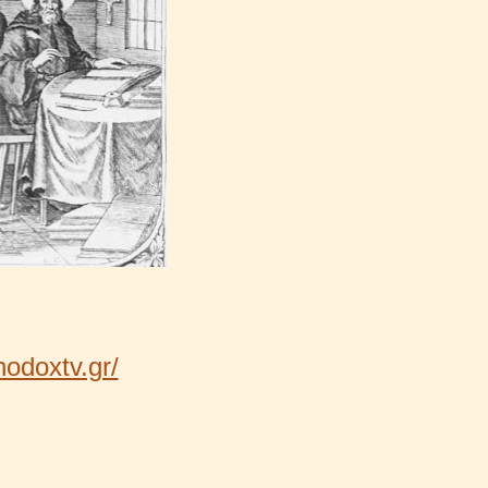
thodoxtv.gr/