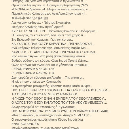
Πατέρες μου, γιατί δὲν θεραπεύσαμε τὴ γενεὰ τοῦ αἰ...
Ομιλία του Αειμνήστου π. Παναγιώτη Καραγιάννη (ΝΖ')
«ΕΝΟΡΙΑ εν δράσει»: «Η Μικρασία πονάει πονάει σα γ...
Παρακλητικός Κανόνας στον Άγιο Λουκά τον Ιατρό - Ι...
석후대과(2020년3월31일)
Λες να μην πεθάνω;; - Νώντας Σκοπετέας
Iκετήριος Κανόνας στον Ιησού Χριστό
ΚΥΡΙΑΚΗ Δ’ ΝΗΣΤΕΙΩΝ. Επίσκοπος Κνωσοῦ κ. Πρόδρομος...
Η Εκκλησία, αν και κλειστή, δεν μένει ποτέ χωρίς π...
Στο Βελιγράδι την Κυριακή...Γιατί όχι και μεις;
ΚΑΙ Ο ΑΓΙΟΣ ΠΑΪΣΙΟΣ ΣΕ ΚΑΡΑΝΤΙΝΑ . ΠΑΤΗΡ ΔΙΟΝΥΣΙ...
Ενα υπέροχο κείμενο για την μετάνοια της Μαρίας Μο...
ΛΑΜΠΡΟΣ - ΕΞΑΙΡΕΤΙΚΑ ΒΙΒΛΙΑ ! ΠΝΕΥΜΑΤΙΚΟ '' ΑΝΤΙΔΩ...
Ιερά λείψανα Αγίων, στη μέση βρίσκονται κομματάκια...
Βαθμός φόβου στον κόσμο. Κύριε Ιησού Χριστέ ελέησ...
Όλος ο πόνος θα τελειώσει, κάθε γόνατο θα υποκύψει...
ΓΈΡΩΝ ΕΦΡΑΙΜ ΑΡΙΖΟΝΙΤΗΣ.
ΓΈΡΩΝ ΕΦΡΑΙΜ ΑΡΙΖΟΝΙΤΗΣ.
Δεν πειράζει αν χάσουμε μια Άνοιξη ... Την πίστη μ...
Η πίστη των σημερινών Χριστιανών.
Ο αγαπημένος μακαριστός Γέροντας παπα-Ισαάκ ο Λιβα...
ΠΩΣ ΠΡΕΠΕΙ ΝΑ ΠΡΟΣΕΥΧΟΜΑΣΤΕ ΓΙΑ ΚΑΛΥΤΕΡΟ ΑΠΟΤΕΛΕΣΜ...
ΤΟ ΘΕΜΑ ΤΟΥ ΙΟΥΔΑ ΛΕΜΕΣΟΥ ΑΘΑΝΑΣΙΟΣ
Η ΓΝΩΣΗ ΤΟΥ ΘΕΟΥ ΕΙΝΑΙ Η ΕΜΠΕΙΡΙΑ ΤΟΥ ΘΕΟΥ ΛΕΜΕΣΟΥ...
Ο ΛΟΓΟΣ ΤΟΥ ΘΕΟΥ ΚΑΙ ΑΥΤΟΣ ΠΟΥ ΤΟΝ ΑΚΟΥΕΙ ΛΕΜΕΣΟΥ ...
Αλληλογραφεί ό όσ. Θεοφάνης ό Έγκλειστος:
ΠΩΣ ΜΠΟΡΟΥΜΕ ΝΑ ΠΟΛΕΜΗΣΟΥΜΕ ΤΗΝ ΧΛΙΑΡΟΤΗΤΑ ΟΙ ΛΑΙΚ...
«Καί πύλαι ἅδου, οὐ καταισχύσουσιν Αὐτῆς» ΛΕΜΕΣΟΥ ...
Ο σημαντικότερος γιατρός είναι ο Κύριος Ιησούς Χρι...
ΕΝΑΣ ΚΟΡΩΝΟΪΟΣ.
Μεγάλο Αποδειπνο- π. Αλέξανδρος Καριώτογλου