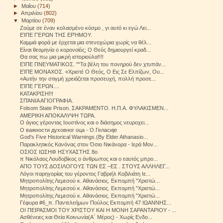
►
Μαΐου
(714)
►
Απριλίου
(802)
▼
Μαρτίου
(709)
Ζούμε σε έναν κολασμένο κόσμο , γι αυτό κι εγώ Λει...
ΕΊΠΕ ΓΈΡΩΝ ΤΗΣ ΕΡΉΜΟΥ.
Καμμιά φορά με έρχεται μια στενοχώρια χωρίς να θέλ...
Είναι θεομηνία ο κορονοϊός; Ο Θεός δημιουργεί κραδ...
Θα σας πω μια μικρή ιστοριούλα!!!!
ΕΊΠΕ ΠΝΕΥΜΑΤΙΚΟΣ. ""Τα βέλη του πονηρού δεν χτυπάν...
ΕΊΠΕ ΜΟΝΑΧΟΣ. «Χριστέ Ο Θεός, Ο Εις Σε Ελπίζων, Ου...
«Αυτήν την στιγμή χρειάζεται προσευχή, πολλή προσε...
ΕΊΠΕ ΓΈΡΩΝ....
ΚΑΤΑΚΡΙΣΗ!!!
ΣΠΆΝΙΑ ΑΓΙΟΓΡΑΦΙΑ.
Folsom State Prison. ΣΑΚΡΑΜΕΝΤΟ. Η.Π.Α. ΦΥΛΑΚΙΣΜΕΝ...
ΑΜΕΡΙΚΗ ΑΠΟΚΑΛΥΨΗ ΤΩΡΑ.
Ο άγιος γέροντας Ιουστίνος και ο διάσημος νευροχει...
О важности духовног оца - О.Геласије
God's Five Historical Warnings.(By Elder Athanasio...
Παρακλητικός Κανόνας στον Όσιο Νικάνορα - Ιερά Μον...
ΟΣΙΟΣ ΙΩΣΗΦ ΗΣΥΧΑΣΤΗΣ 8ο
π Νικόλαος Λουδοβίκος ο άνθρωπος και ο εαυτός μπρο...
ΑΠΟ ΤΟΥΣ ΔΟΣΙΛΟΓΟΥΣ ΤΩΝ ΕΣ –ΕΣ . ΣΤΟΥΣ ΑΛΛΗΛΕΓ...
Λόγοι παρηγορίας του γέροντος Γαβριήλ Κοβιλιάτη Ιε...
Μητροπολίτης Λεμεσού κ. Αθανάσιος. Εκπομπή "Χριστώ...
Μητροπολίτης Λεμεσού κ. Αθανάσιος. Εκπομπή "Χριστώ...
Μητροπολίτης Λεμεσού κ. Αθανάσιος. Εκπομπή "Χριστώ...
Γέφυρα #6_π. Παντελεήμων Πούλος Εκπομπή 47 ΙΩΑΝΝΗΣ...
ΟΙ ΠΕΙΡΑΣΜΟΙ ΤΟΥ ΧΡΙΣΤΟΥ ΚΑΙ Η ΜΟΝΗ ΣΑΡΑΝΤΑΡΙΟΥ - ...
Ασθένειες και Θεία Κοινωνία(Α΄ Μέρος) - Χωρίς Ενδο...