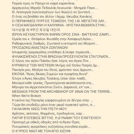
Πορεία προς το Πάσχα σε καιρό καραντίνας
Αρχάγγελος Μιχαήλ Πεδουλάς Λευκωσία - Μνημείο Παγκ...
Θ. Λειτουργία (κεκλεισμένων των θυρών) σε ζωντανή ...
Ο ένας να βοηθάει τον άλλον / Αρχιμ. Ιάκωβος Κανάκης
Ο ΠΕΡΙΦΗΜΟΣ ΠΥΡΓΟΣ ΤΣΙΜΙΣΚΗ, ΤΗΣ Ι.Μ. ΜΕΓΙΣΤΗΣ ΛΑΥ...
Η ΟΣΙΑ ΜΑΓΔΑΛΗΝΗ Η ΚΑΛΥΜΝΙΑ - ΜΥΣΤΙΚΑ ΒΙΩΜΑΤΑ ΣΤΗΝ...
대사순절 제 4주간 토요일 대만과
ΙΕΡΟΝ ΗΣΥΧΑΣΤΗΡΙΟΝ ΦΑΡΑΝ ΟΡΟΣ ΣΙΝΑ - ΒΑΓΓΕΛΗΣ ΖΑΜΠ...
Ομιλία του κ. Θεόφιλου Φωτιάδη στην Καταφυγή Αγίου...
Ραδιοφωνικός Σταθμός. Ζωντανά η εκπομπή του Μητροπ...
ΠΡΟΣΔΟΚΩ ΑΝΑΣΤΑΣΗ ΖΩΝΤΑΝΩΝ!
Ισλαμιστής τρομοκράτης επιτέθηκε & έκαψε περιουσίε...
ΦΥΛΑΚΙΣΜΈΝΟΙ ΣΤΗΝ ΒΡΑΖΙΛΙΑ ΠΡΟΣΕΥΧΟΝΤΑΙ ΣΤΑ ΓΟΝΑΤΑ...
Ο λόγος του αγίου Παϊσίου ήταν λόγος του Αγιου Πνε...
ΚΥΡΙΑΚΗ Δ' ΤΩΝ ΝΗΣΤΕΙΩΝ Μνήμη τοῦ Ὁσίου Πατρὸς ἡμ...
Παναγία μου, Μητέρα του Θεού, φρόντισε τους άρρωστ...
ΕΙΚΟΝΑ ."Άγιος δίκαιος Συμεών και προφήτης Άννα".
Έλεγε ο Άγιος Ιάκωβος Τσαλίκης (όταν ήταν παιδί)..
Μοναχοί κάθε ηλικίας, Προσεύχονται ακατάπαυστα στη...
Μήνυμα του Αρχιεπισκόπου Σινά κ. Δαμιανού, επ’ ευκ...
MESSAGE FROM THE ARCHBISHOP OF SINAI ON THE TERRIB...
When We're Broken
Η εικόνα της Παναγίας καρφιτσωμένη σε δέντρο στην ...
Τώρα θα υποδείξω μόνο έναν μικρό πρακτικό τρόπο, π...
ΓΙΑ ΝΑ ΜΗΝ ΧΆΣΩ ΤΗΝ ΠΊΣΤΗ ΜΟΥ.
Αμίλητος, ακίνητος, θλιμμένος, προδομένος, καρ...
ΠΑΤΉΡ ΕΥΣΈΒΙΟΣ ΒΙΤΤΗΣ. Η ΔΎΝΑΜΗ ΤΟΥ ΕΥΑΓΓΕΛΊΟΥ.
Προσοχή με ειδικές οδηγίες από το Άγιον Όρος
Πνευματικές αγιορείτικες συζητήσεις,συνοδεία κεράσ...
Ο ΚΎΡΙΟΣ ΜΑΖΊ ΜΕ ΤΟΝ ΆΓΙΟ ΙΩΣΉΦ.