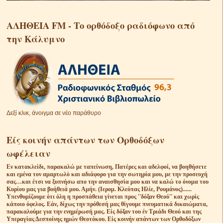
ΑΛΗΘΕΙΑ FM - Το ορθόδοξο ραδιόφωνο από
την Κάλυμνο
Δεξί κλικ, άνοιγμα σε νέο παράθυρο
Είς κοινήν απάντων των Ορθοδόξων
ωφέλειαν
Eν κατακλείδι, παρακαλώ με ταπείνωση, Πατέρες και αδελφοί, να βοηθήσετε
και εμένα τον αμαρτωλὸ και αδιάφορο για την σωτηρία μου, με την προσευχή
σας…και έτσι να ξυπνήσω απο την αναισθησία μου και να καλώ το όνομα του
Κυρίου μας για βοήθειά μου. Αμήν. (Ιερομ. Κλεόπας Ηλίε, Ρουμάνος)......
Υπενθυμίζουμε ότι όλη η προσπάθεια γίνεται προς ''δόξαν Θεού'' και χωρίς
κάποιο όφελος. Εάν, δίχως την πρόθεσή μας θίγουμε πνευματικά δικαιώματα,
παρακαλούμε για την ενημέρωσή μας. Είς δόξαν του έν Τριάδι Θεού και της
Υπεραγίας Δεσποίνης ημών Θεοτόκου. Είς κοινήν απάντων των Ορθοδόξων