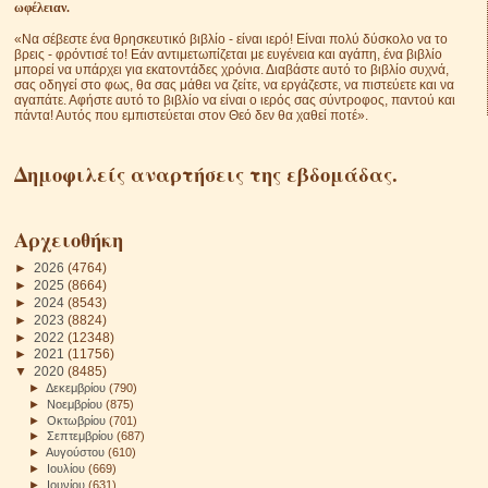
ωφέλειαν.
«Να σέβεστε ένα θρησκευτικό βιβλίο - είναι ιερό! Είναι πολύ δύσκολο να το
βρεις - φρόντισέ το! Εάν αντιμετωπίζεται με ευγένεια και αγάπη, ένα βιβλίο
μπορεί να υπάρχει για εκατοντάδες χρόνια. Διαβάστε αυτό το βιβλίο συχνά,
σας οδηγεί στο φως, θα σας μάθει να ζείτε, να εργάζεστε, να πιστεύετε και να
αγαπάτε. Αφήστε αυτό το βιβλίο να είναι ο ιερός σας σύντροφος, παντού και
πάντα! Αυτός που εμπιστεύεται στον Θεό δεν θα χαθεί ποτέ».
Δημοφιλείς αναρτήσεις της εβδομάδας.
Αρχειοθήκη
►
2026
(4764)
►
2025
(8664)
►
2024
(8543)
►
2023
(8824)
►
2022
(12348)
►
2021
(11756)
▼
2020
(8485)
►
Δεκεμβρίου
(790)
►
Νοεμβρίου
(875)
►
Οκτωβρίου
(701)
►
Σεπτεμβρίου
(687)
►
Αυγούστου
(610)
►
Ιουλίου
(669)
►
Ιουνίου
(631)