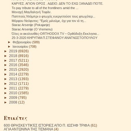
ΚΑΡΥΕΣ. ΑΓΙΟΝ ΟΡΟΣ . ΑΔΕΙΟ. ΔΕΝ ΤΟ ΕΧΩ ΞΑΝΑΔΕΙ ΠΟΤΕ.
To pay tribute to all of the frontliners amid the ...
Μοναχή Μαγδαληνή Τοφάν.
Παππούς Ντόμπρι ο φτωχός ευεργετούσε τους φτωχότερ...
Μόρφου Νεόφυτος: "Εμείς μιλούμε, όχι για τον ιό τη...
Starac Arsenije (Pokajanje)
Starac Arsenije (O Vremenu)
Όλες οι ακολουθίες-ORTHODOX TV – Ορθόδοξη Εκκλησια...
25-3-2020 ΚΗΡΥΓΜΑ Π.ΣΤΕΦΑΝΟΥ ΑΝΑΓΝΩΣΤΟΠΟΥΛΟΥ
►
Φεβρουαρίου
(589)
►
Ιανουαρίου
(708)
►
2019
(6926)
►
2018
(8916)
►
2017
(5211)
►
2016
(3546)
►
2015
(2920)
►
2014
(2279)
►
2013
(1393)
►
2012
(1711)
►
2011
(2279)
►
2010
(1585)
►
2009
(795)
►
2008
(12)
Ετικέτες
600 ΘΡΗΣΚΕΥΤΙΚΈΣ ΙΣΤΟΡΙΕΣ ΑΠΟ Π. ΙΩΣΉΦ ΤΡΙΦΑ
(61)
ΑΓΙΑ ΑΝΤΩΝΙΝΑ ΤΗΣ ΤΙΣΜΑΝΑ
(4)