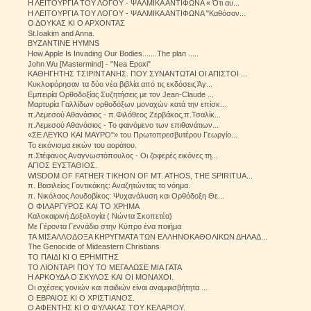
Η ΛΕΙΤΟΥΡΓΙΑ ΤΟΥ ΛΟΓΟΥ - ΨΑΛΜΙΚΑ ΑΝΤΙΦΩΝΑ « Ότι αυ...
Η ΛΕΙΤΟΥΡΓΙΑ ΤΟΥ ΛΟΓΟΥ - ΨΑΛΜΙΚΑ ΑΝΤΙΦΩΝΑ "Kαθόσον...
Ο ΔΟYΚΑΣ ΚΙ Ο ΑΡΧΟΝΤΑΣ
St.Ioakim and Anna.
BYZANTINE HYMNS
How Apple Is Invading Our Bodies.......The plan .....
John Wu [Mastermind] - "Nea Epoxi"
ΚΑΘΗΓΗΤHΣ ΤΣΙΡΙΝΤAΝΗΣ. ΠΟΥ ΣΥΝΑΝΤΩΤΑΙ ΟΙ ΑΠΙΣΤΟΙ ...
Κυκλοφόρησαν τα δύο νέα βιβλία από τις εκδόσεις Άγ...
Εμπειρία Ορθοδοξίας Συζητήσεις με τον Jean-Claude ...
Μαρτυρία Γαλλίδων ορθοδόξων μοναχών κατά την επίσκ...
π.Λεμεσού Αθανάσιος - π.Φιλόθεος Ζερβάκος,π.Τσαλίκ...
π.Λεμεσού Αθανάσιος - Το φαινόμενο των επιθανάτιων...
«ΣΕ ΛΕΥΚΟ ΚΑΙ ΜΑΥΡΟ"» του Πρωτοπρεσβυτέρου Γεωργίο...
Το εικόνισμα εικών του αοράτου.
π.Στέφανος Αναγνωστόπουλος - Οι ζοφερές εικόνες τη...
ΑΓΙΟΣ ΕΥΣΤΑΘΙΟΣ.
WISDOM OF FATHER TIKHON OF MT. ATHOS, THE SPIRITUA...
π. Βασιλείος Γοντικάκης: Αναζητώντας το νόημα.
π. Νικόλαος Λουδοβίκος: Ψυχανάλυση και Ορθόδοξη Θε...
Ο ΦΙΛΑΡΓΥΡΟΣ ΚΑΙ ΤΟ ΧΡΗΜΑ
Καλοκαιρινή Δοξολογία ( Νώντα Σκοπετέα)
Με Γέροντα Γεννάδιο στην Κύπρο ένα ποιήμα
ΤΑ ΜΙΣΑΛΛΟΔΟΞΑ ΚΗΡΥΓΜΑΤΑ ΤΩΝ ΕΛΛΗΝΟΚΑΘΟΛΙΚΩΝ ΔΗΛΑΔ...
The Genocide of Mideastern Christians
ΤΟ ΠΑΙΔΙ ΚΙ Ο ΕΡΗΜΙΤΗΣ
ΤΟ ΛΙΟΝΤΑΡΙ ΠΟΥ ΤΟ ΜΕΓΑΛΩΣΕ ΜΙΑ ΓΑΤΑ
Η ΑΡΚΟΥΔΑ Ο ΣΚΥΛΟΣ ΚΑΙ ΟΙ ΜΟΝΑΧΟΙ.
Οι σχέσεις γονιών και παιδιών είναι αναμφισβήτητα ...
Ο ΕΒΡΑΙΟΣ ΚΙ Ο ΧΡΙΣΤΙΑΝΟΣ.
Ο ΑΦΕΝΤΗΣ ΚΙ Ο ΦΥΛΑΚΑΣ ΤΟΥ ΚΕΛΑΡΙΟΥ.