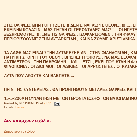
ΣΤΙΣ ΘΛΙΨΕΙΣ ΜΗΝ ΓΟΓΓΥΖΕΤΕ!!! ΔΕΝ ΕΙΝΑΙ ΧΩΡΙΣ ΘΕΟΝ....!!!!..
ΕΚΕΙΝΗΝ ΚΟΛΑΣΙΝ...ΜΑΣ ΠΗΓΑΝ ΟΙ ΓΕΡΟΝΤΑΔΕΣ ΜΑΣ!!!....ΟΙ ΗΓΕ
ΞΕΣΗΚΩΘΟΥΝ...!!! ...ΜΕ ΤΙΣ ΘΛΙΨΕΙΣ , ΙΣΟΦΑΡΙΖΟΜΕΝ , ΤΗΝ ΦΙΛΑΥ
ΠΕΡΙΟΡΙΣΘΟΥΜΕ ΣΤΗΝ ΑΥΤΑΡΚΕΙΑΝ , ΚΑΙ ΝΑ ΖΟΥΜΕ ΧΡΙΣΤΙΑΝΙΚΑ...!
ΤΑ ΛΑΘΗ ΜΑΣ ΕΙΝΑΙ ΣΤΗΝ ΑΥΤΑΡΕΣΚΕΙΑΝ , ΣΤΗΝ ΦΙΛΗΔΟΝΙΑΝ , ΚΑΙ 
ΠΑΤΡΙΚΗ ΣΤΟΡΓΗ ΤΟΥ ΘΕΟΥ , ΒΡΙΣΚΕΙ ΤΡΟΠΟΥΣ , ΝΑ ΜΑΣ ΕΞΟΦΛΗΣ
ΑΝΤΙΜΕΤΡΟΝ , ΤΗΝ ΠΛΗΡΩΜΗΝ....ΚΑΙ ...ΕΤΣΙ , ΕΚΕΙ ΠΟΥ ΗΤΑΝ Η Φ
ΦΙΛΟΠΟΝΙΑ , ΟΙ ΔΙΩΓΜΟΙ , ΟΙ ΑΔΙΚΙΕΣ , ΟΙ ΑΡΡΩΣΤΕΙΕΣ , ΟΙ ΚΑΤΑΚΡ
ΑΥΤΑ ΠΟΥ ΑΚΟΥΤΕ ΚΑΙ ΒΛΕΠΕΤΕ....
ΠΡΙΝ ΤΗΣ ΣΥΝΤΕΛΕΙΑΣ , ΘΑ ΠΡΟΗΓΗΘΟΥΝ ΜΕΓΑΛΕΣ ΘΛΙΨΕΙΣ ΚΑΙ ΠΟΛ
15-5-2009 Η ΣΥΝΑΝΤΗΣΗ ΜΕ ΤΟΝ ΓΕΡΟΝΤΑ ΙΩΣΗΦ ΤΟΝ ΒΑΤΟΠΑΙΔΙΝΟ
Posted by
PROSKINITIS
at
23:31
Labels:
Βίντεο
Δεν υπάρχουν σχόλια:
Δημοσίευση σχολίου