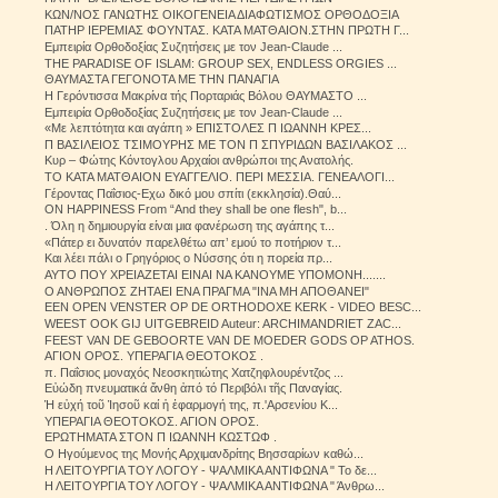
ΚΩΝ/ΝΟΣ ΓΑΝΩΤΗΣ ΟΙΚΟΓΕΝΕΙΑ ΔΙΑΦΩΤΙΣΜΟΣ ΟΡΘΟΔΟΞΙΑ
ΠΑΤΗΡ ΙΕΡΕΜΙΑΣ ΦΟΥΝΤΑΣ. ΚΑΤΑ ΜΑΤΘΑΙΟΝ.ΣΤΗN ΠΡΩΤΗ Γ...
Εμπειρία Ορθοδοξίας Συζητήσεις με τον Jean-Claude ...
THE PARADISE OF ISLAM: GROUP SEX, ENDLESS ORGIES ...
ΘΑΥΜΑΣΤΑ ΓΕΓΟΝΟΤΑ ΜΕ ΤΗΝ ΠΑΝΑΓΙΑ
Η Γερόντισσα Μακρίνα τής Πορταριάς Βόλου ΘΑΥΜΑΣΤΟ ...
Εμπειρία Ορθοδοξίας Συζητήσεις με τον Jean-Claude ...
«Με λεπτότητα και αγάπη » ΕΠΙΣΤΟΛΕΣ Π ΙΩΑΝΝΗ ΚΡΕΣ...
Π ΒΑΣΙΛΕΙΟΣ ΤΣΙΜΟΥΡΗΣ ΜΕ ΤΟΝ Π ΣΠΥΡΙΔΩΝ ΒΑΣΙΛΑΚΟΣ ...
Κυρ – Φώτης Κόντογλου Αρχαίοι ανθρώποι της Ανατολής.
ΤΟ ΚΑΤΑ ΜΑΤΘΑΙΟΝ ΕΥΑΓΓΕΛΙΟ. ΠΕΡΙ ΜΕΣΣΙΑ. ΓΕΝΕΑΛΟΓΙ...
Γέροντας Παΐσιος-Εχω δικό μου σπίτι (εκκλησία).Θαύ...
ON HAPPINESS From “And they shall be one flesh", b...
. Όλη η δημιουργία είναι μια φανέρωση της αγάπης τ...
«Πάτερ ει δυνατόν παρελθέτω απ’ εμού το ποτήριον τ...
Και λέει πάλι ο Γρηγόριος ο Νύσσης ότι η πορεία πρ...
ΑΥΤΟ ΠΟΥ ΧΡΕΙΑΖΕΤΑΙ ΕΙΝΑΙ ΝΑ ΚΑΝΟΥΜΕ ΥΠΟΜΟΝΗ.......
Ο ΑΝΘΡΩΠΟΣ ΖΗΤΑΕΙ ΕΝΑ ΠΡΑΓΜΑ "ΙΝΑ ΜΗ ΑΠΟΘΑΝΕΙ"
EEN OPEN VENSTER OP DE ORTHODOXE KERK - VIDEO BESC...
WEEST OOK GIJ UITGEBREID Auteur: ARCHIMANDRIET ZAC...
FEEST VAN DE GEBOORTE VAN DE MOEDER GODS OP ATHOS.
ΑΓΙΟΝ ΟΡΟΣ. ΥΠΕΡΑΓΙΑ ΘΕΟΤΟΚΟΣ .
π. Παΐσιος μοναχός Νεοσκητιώτης Χατζηφλουρέντζος ...
Εὐώδη πνευματικά ἄνθη ἀπό τό Περιβόλι τῆς Παναγίας.
Ἡ εὐχή τοῦ Ἰησοῦ καί ἡ ἐφαρμογή της, π.'Αρσενίου Κ...
ΥΠΕΡΑΓΙΑ ΘΕΟΤΟΚΟΣ. ΑΓΙΟΝ ΟΡΟΣ.
ΕΡΩΤΗΜΑΤΑ ΣΤΟΝ Π ΙΩΑΝΝΗ ΚΩΣΤΩΦ .
Ο Ηγούμενος της Μονής Αρχιμανδρίτης Βησσαρίων καθώ...
Η ΛΕΙΤΟΥΡΓΙΑ ΤΟΥ ΛΟΓΟΥ - ΨΑΛΜΙΚΑ ΑΝΤΙΦΩΝΑ " Το δε...
Η ΛΕΙΤΟΥΡΓΙΑ ΤΟΥ ΛΟΓΟΥ - ΨΑΛΜΙΚΑ ΑΝΤΙΦΩΝΑ " Άνθρω...