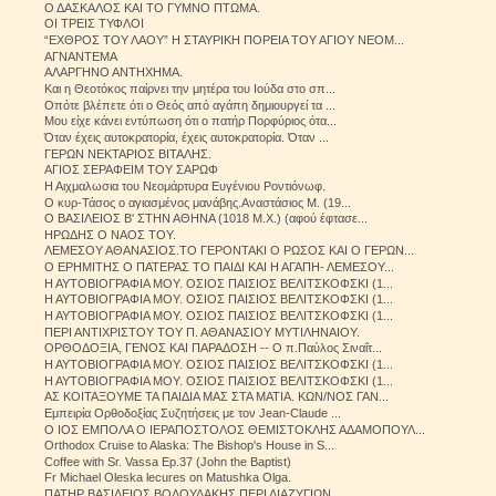
Ο ΔΑΣΚΑΛΟΣ ΚΑΙ ΤΟ ΓΥΜΝΟ ΠΤΩΜΑ.
ΟΙ ΤΡΕΙΣ ΤΥΦΛΟΙ
“ΕΧΘΡΟΣ ΤΟΥ ΛΑΟΥ” Η ΣΤΑΥΡΙΚΗ ΠΟΡΕΙΑ ΤΟΥ ΑΓΙΟΥ ΝΕΟΜ...
ΑΓΝΑΝΤΕΜΑ
ΑΛΑΡΓΗΝΟ ΑΝΤΗΧΗΜΑ.
Και η Θεοτόκος παίρνει την μητέρα του Ιούδα στο σπ...
Οπότε βλέπετε ότι ο Θεός από αγάπη δημιουργεί τα ...
Μου είχε κάνει εντύπωση ότι ο πατήρ Πορφύριος ότα...
Όταν έχεις αυτοκρατορία, έχεις αυτοκρατορία. Όταν ...
ΓΕΡΩΝ ΝΕΚΤΑΡΙΟΣ ΒΙΤΑΛΗΣ.
ΑΓΙΟΣ ΣΕΡΑΦΕΙΜ ΤΟΥ ΣΑΡΩΦ
Η Αιχμαλωσια του Νεομάρτυρα Ευγένιου Ροντιόνωφ.
Ο κυρ-Τάσος ο αγιασμένος μανάβης.Αναστάσιος Μ. (19...
Ο ΒΑΣΙΛΕΙΟΣ Β' ΣΤΗΝ ΑΘΗΝΑ (1018 Μ.Χ.) (αφού έφτασε...
ΗΡΩΔΗΣ Ο ΝΑΟΣ ΤΟΥ.
ΛΕΜΕΣΟΥ ΑΘΑΝΑΣΙΟΣ.ΤΟ ΓΕΡΟΝΤΑΚΙ Ο ΡΩΣΟΣ ΚΑΙ Ο ΓΕΡΩΝ...
Ο ΕΡΗΜΙΤΗΣ Ο ΠΑΤΕΡΑΣ ΤΟ ΠΑΙΔΙ ΚΑΙ Η ΑΓΑΠΗ- ΛΕΜΕΣΟΥ...
Η ΑΥΤΟΒΙΟΓΡΑΦΙΑ ΜΟΥ. ΟΣΙΟΣ ΠΑΙΣΙΟΣ ΒΕΛΙΤΣΚΟΦΣΚΙ (1...
Η ΑΥΤΟΒΙΟΓΡΑΦΙΑ ΜΟΥ. ΟΣΙΟΣ ΠΑΙΣΙΟΣ ΒΕΛΙΤΣΚΟΦΣΚΙ (1...
Η ΑΥΤΟΒΙΟΓΡΑΦΙΑ ΜΟΥ. ΟΣΙΟΣ ΠΑΙΣΙΟΣ ΒΕΛΙΤΣΚΟΦΣΚΙ (1...
ΠΕΡΙ ΑΝΤΙΧΡΙΣΤΟΥ ΤΟΥ Π. ΑΘΑΝΑΣΙΟΥ ΜΥΤΙΛΗΝΑΙΟΥ.
ΟΡΘΟΔΟΞΙΑ, ΓΕΝΟΣ ΚΑΙ ΠΑΡΑΔΟΣΗ -- Ο π.Παύλος Σιναΐτ...
Η ΑΥΤΟΒΙΟΓΡΑΦΙΑ ΜΟΥ. ΟΣΙΟΣ ΠΑΙΣΙΟΣ ΒΕΛΙΤΣΚΟΦΣΚΙ (1...
Η ΑΥΤΟΒΙΟΓΡΑΦΙΑ ΜΟΥ. ΟΣΙΟΣ ΠΑΙΣΙΟΣ ΒΕΛΙΤΣΚΟΦΣΚΙ (1...
ΑΣ ΚΟΙΤΑΞΟΥΜΕ ΤΑ ΠΑΙΔΙΑ ΜΑΣ ΣΤΑ ΜΑΤΙΑ. ΚΩΝ/ΝΟΣ ΓΑΝ...
Εμπειρία Ορθοδοξίας Συζητήσεις με τον Jean-Claude ...
Ο ΙΟΣ ΕΜΠΟΛΑ Ο ΙΕΡΑΠΟΣΤΟΛΟΣ ΘΕΜΙΣΤΟΚΛΗΣ ΑΔΑΜΟΠΟΥΛ...
Orthodox Cruise to Alaska: The Bishop's House in S...
Coffee with Sr. Vassa Ep.37 (John the Baptist)
Fr Michael Oleska lecures on Matushka Olga.
ΠΑΤΗΡ ΒΑΣΙΛΕΙΟΣ ΒΟΛΟΥΔΑΚΗΣ ΠΕΡΙ ΔΙΑΖΥΓΙΩΝ