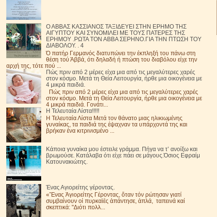
Ο ΑΒΒΑΣ ΚΑΣΣΙΑΝΟΣ ΤΑΞΙΔΕΥΕΙ ΣΤΗΝ ΕΡΗΜΟ ΤΗΣ
ΑΙΓΥΠΤΟΥ ΚΑΙ ΣΥΝΟΜΙΛΕΙ ΜΕ ΤΟΥΣ ΠΑΤΕΡΕΣ ΤΗΣ
ΕΡΗΜΟΥ .ΡΩΤΑ ΤΟΝ ΑΒΒΑ ΣΕΡΗΝΟ.ΓΙΑ ΤΗΝ ΠΤΩΣΗ ΤΟΥ
ΔΙΑΒΟΛΟΥ. . 4
Ό πατήρ Γερμανός διατυπώνει την έκπληξή του πάνω στη
θέση τού Άββά, ότι δηλαδή ή πτώση του διαβόλου είχε την
αρχή της, τότε πού ...
Πώς πριν από 2 μέρες είχα μια από τις μεγαλύτερες χαρές
στον κόσμο. Μετά τη Θεία Λειτουργία, ήρθε μια οικογένεια με
4 μικρά παιδιά.
Πώς πριν από 2 μέρες είχα μια από τις μεγαλύτερες χαρές
στον κόσμο. Μετά τη Θεία Λειτουργία, ήρθε μια οικογένεια με
4 μικρά παιδιά. Γονάτι...
Η Τελευταία Λίστα!!!!!
Η Τελευταία Λίστα Μετά τον θάνατο μιας ηλικιωμένης
γυναίκας, τα παιδιά της έψαχναν τα υπάρχοντά της και
βρήκαν ένα κιτρινισμένο ...
Κάποια γυναίκα μου έστειλε γράμμα. Πήγα να τ’ ανοίξω και
βρωμούσε. Κατάλαβα ότι είχε πάει σε μάγους.Όσιος Εφραίμ
Κατουνακιώτης.
Ένας Αγιορείτης γέροντας.
«Ἕνας Ἁγιορείτης Γέροντας, ὅταν τόν ρώτησαν γιατί
συμβαίνουν οἱ πυρκαϊές ἀπάντησε, ἁπλά, ταπεινά καί
σκεπτικά: "Διότι πολλ...