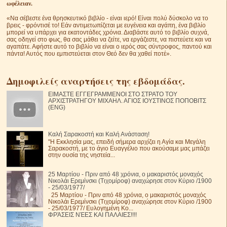
ωφέλειαν.
«Να σέβεστε ένα θρησκευτικό βιβλίο - είναι ιερό! Είναι πολύ δύσκολο να το
βρεις - φρόντισέ το! Εάν αντιμετωπίζεται με ευγένεια και αγάπη, ένα βιβλίο
μπορεί να υπάρχει για εκατοντάδες χρόνια. Διαβάστε αυτό το βιβλίο συχνά,
σας οδηγεί στο φως, θα σας μάθει να ζείτε, να εργάζεστε, να πιστεύετε και να
αγαπάτε. Αφήστε αυτό το βιβλίο να είναι ο ιερός σας σύντροφος, παντού και
πάντα! Αυτός που εμπιστεύεται στον Θεό δεν θα χαθεί ποτέ».
Δημοφιλείς αναρτήσεις της εβδομάδας.
ΕΙΜΑΣΤΕ ΕΓΓΕΓΡΑΜΜΕΝΟΙ ΣΤΟ ΣΤΡΑΤΟ ΤΟΥ
ΑΡΧΙΣΤΡΑΤΗΓΟΥ ΜΙΧΑΗΛ. ΑΓΙΟΣ ΙΟΥΣΤΙΝΟΣ ΠΟΠΟΒΙΤΣ
(ENG)
Καλή Σαρακοστή και Καλή Ανάσταση!
"Η Εκκλησία μας, επειδή σήμερα αρχίζει η Αγία και Μεγάλη
Σαρακοστή, με το άγιο Ευαγγέλιο που ακούσαμε μας μπάζει
στην ουσία της νηστεία...
25 Μαρτίου - Πριν από 48 χρόνια, ο μακαριστός μοναχός
Νικολάι Ερεμίνσκι (Τιχομίροφ) αναχώρησε στον Κύριο /1900
- 25/03/1977/
25 Μαρτίου - Πριν από 48 χρόνια, ο μακαριστός μοναχός
Νικολάι Ερεμίνσκι (Τιχομίροφ) αναχώρησε στον Κύριο /1900
- 25/03/1977/ Ευλογημένη Κο...
ΦΡΆΣΕΙΣ ΝΈΕΣ ΚΑΙ ΠΑΛΑΙΕΣ!!!!