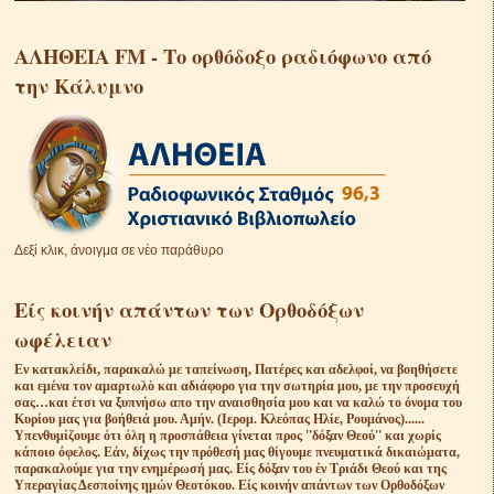
ΑΛΗΘΕΙΑ FM - Το ορθόδοξο ραδιόφωνο από
την Κάλυμνο
Δεξί κλικ, άνοιγμα σε νέο παράθυρο
Είς κοινήν απάντων των Ορθοδόξων
ωφέλειαν
Eν κατακλείδι, παρακαλώ με ταπείνωση, Πατέρες και αδελφοί, να βοηθήσετε
και εμένα τον αμαρτωλὸ και αδιάφορο για την σωτηρία μου, με την προσευχή
σας…και έτσι να ξυπνήσω απο την αναισθησία μου και να καλώ το όνομα του
Κυρίου μας για βοήθειά μου. Αμήν. (Ιερομ. Κλεόπας Ηλίε, Ρουμάνος)......
Υπενθυμίζουμε ότι όλη η προσπάθεια γίνεται προς ''δόξαν Θεού'' και χωρίς
κάποιο όφελος. Εάν, δίχως την πρόθεσή μας θίγουμε πνευματικά δικαιώματα,
παρακαλούμε για την ενημέρωσή μας. Είς δόξαν του έν Τριάδι Θεού και της
Υπεραγίας Δεσποίνης ημών Θεοτόκου. Είς κοινήν απάντων των Ορθοδόξων