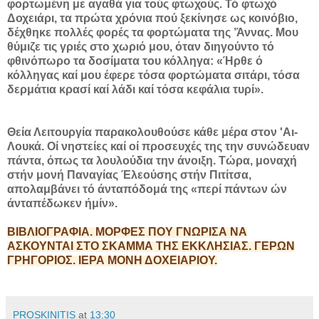
φορτωμένη με αγαθά για τούς φτωχούς. Τό φτωχό
Δοχειάρι, τα πρώτα χρόνια πού ξεκίνησε ως κοινόβιο,
δέχθηκε πολλές φορές τα φορτώματα της ’Άννας. Μου
θύμιζε τις γριές στο χωριό μου, όταν διηγούντο τό
φθινόπωρο τα δοσίματα του κόλληγα: «Ήρθε ό
κόλληγας καί μου έφερε τόσα φορτώματα σιτάρι, τόσα
δερμάτια κρασί καί λάδι καί τόσα κεφάλια τυρί».
Θεία Λειτουργία παρακολουθούσε κάθε μέρα στον 'Αι-
Λουκά. Οί νηστείες καί οί προσευχές της την συνώδευαν
πάντα, όπως τα λουλούδια την άνοιξη. Τώρα, μοναχή
στήν μονή Παναγίας Έλεούσης στήν Πιτίτσα,
απολαμβάνει τό άνταπόδομά της «περί πάντων ών
άνταπέδωκεν ήμίν».
ΒΙΒΛΙΟΓΡΑΦΙΑ. ΜΟΡΦΕΣ ΠΟΥ ΓΝΩΡΙΣΑ ΝΑ
ΑΣΚΟΥΝΤΑΙ ΣΤΟ ΣΚΑΜΜΑ ΤΗΣ ΕΚΚΛΗΣΙΑΣ. ΓΕΡΩΝ
ΓΡΗΓΟΡΙΟΣ. ΙΕΡΑ ΜΟΝΗ ΔΟΧΕΙΑΡΙΟΥ.
PROSKINITIS
at
13:30