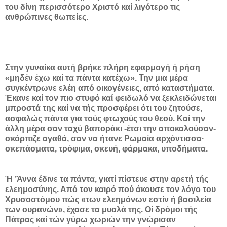
του δίνη περισσότερο Χριστό καί λιγότερο τις
ανθρώπινες θωπείες.
Στην γυναίκα αυτή βρήκε πλήρη εφαρμογή ή ρήση
«μηδέν έχω καί τα πάντα κατέχω». Την μια μέρα
συγκέντρωνε ελέη από οικογένειες, από καταστήματα.
Έκανε καί τον πιο στυφό καί φειδωλό να ξεκλειδώνεται
μπροστά της καί να τής προσφέρει ότι του ζητούσε,
ασφαλώς πάντα για τούς φτωχούς του θεού. Καί την
άλλη μέρα σαν ταχύ βαποράκι -έτσι την αποκαλούσαν-
σκόρπιζε αγαθά, σαν να ήτανε Ρωμαία αρχόντισσα·
σκεπάσματα, τρόφιμα, σκευή, φάρμακα, υποδήματα.
Ή ’Άννα έδινε τα πάντα, γιατί πίστευε στην αρετή τής
ελεημοσύνης. Από τον καιρό πού άκουσε τον λόγο του
Χρυσοστόμου πώς «των ελεημόνων εστίν ή βασιλεία
των ουρανών», έχασε τα μυαλά της. Οί δρόμοι τής
Πάτρας καί τών γύρω χωριών την γνώρισαν