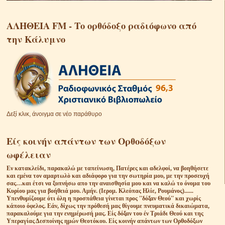
ΑΛΗΘΕΙΑ FM - Το ορθόδοξο ραδιόφωνο από
την Κάλυμνο
Δεξί κλικ, άνοιγμα σε νέο παράθυρο
Είς κοινήν απάντων των Ορθοδόξων
ωφέλειαν
Eν κατακλείδι, παρακαλώ με ταπείνωση, Πατέρες και αδελφοί, να βοηθήσετε
και εμένα τον αμαρτωλὸ και αδιάφορο για την σωτηρία μου, με την προσευχή
σας…και έτσι να ξυπνήσω απο την αναισθησία μου και να καλώ το όνομα του
Κυρίου μας για βοήθειά μου. Αμήν. (Ιερομ. Κλεόπας Ηλίε, Ρουμάνος)......
Υπενθυμίζουμε ότι όλη η προσπάθεια γίνεται προς ''δόξαν Θεού'' και χωρίς
κάποιο όφελος. Εάν, δίχως την πρόθεσή μας θίγουμε πνευματικά δικαιώματα,
παρακαλούμε για την ενημέρωσή μας. Είς δόξαν του έν Τριάδι Θεού και της
Υπεραγίας Δεσποίνης ημών Θεοτόκου. Είς κοινήν απάντων των Ορθοδόξων