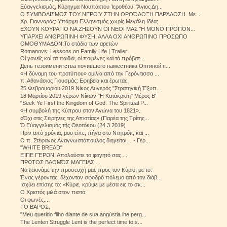
Εὐαγγελισμὸς, Κύρηγμα Ναυπάκτου Ἱεροθέου, Ἅγιος Δη...
Ο ΣΥΜΒΟΛΙΣΜΟΣ ΤΟΥ ΝΕΡΟΎ ΣΤΗΝ ΟΡΘΌΔΟΞΗ ΠΑΡΆΔΟΣΗ. Με...
Χρ. Γιανναράς: Υπάρχει Ελληνισμός χωρίς Μεγάλη Ιδέα;
ΕΧΟΥΝ ΚΟΥΡΑΓΙΟ ΝΑ ΖΗΣΟΥΝ ΟΙ ΝΕΟΙ ΜΑΣ Ἤ ΜΟΝΟ ΠΡΟΠΟΝ...
ΥΠΑΡΧΕΙ ΑΝΘΡΩΠΙΝΗ ΦΥΣΗ, ΑΛΛΑ ΟΧΙ ΑΝΘΡΩΠΙΝΟ ΠΡΟΣΩΠΟ
ΟΜΟΘΥΜΑΔΟΝ:Το στάδιο των αρετών
Romanovs: Lessons on Family Life | Trailer
Οἱ γονεῖς καὶ τὰ παιδιά, οἱ ποιμένες καὶ τὰ πρόβατ...
День тезоименитства почившего наместника Оптиной п...
«Η δύναμη του προτύπου» ομιλία από την Γερόντισσα ...
π. Αθανάσιος Γιουσμάς: Εφηβεία και έρωτας.
25 Φεβρουαρίου 2019 Νίκος Λυγερός "Στρατηγική Έξυπ...
18 Μαρτίου 2019 γέρων Νίκων "Η Κατάκριση" Μέρος Β'
“Seek Ye First the Kingdom of God: The Spiritual P...
«Η συμβολή της Κύπρου στον Αγώνα του 1821».
«Όχι στις Σειρήνες της Απιστίας» (Παρέα της Τρίτης...
Ὁ Εὐαγγελισμὸς τῆς Θεοτόκου (24.3.2019)
Πριν από χρόνια, μου είπε, πήγα στο Ντητρόιτ, και ...
O π. Στέφανος Αναγνωστόπουλος διηγείται… - Γέρ...
"WHITE BREAD"
ΕΊΠΕ ΓΈΡΩΝ. Απολαύστε το φαγητό σας....
ΠΡΩΤΟΣ ΒΑΘΜΌΣ ΜΑΓΕΙΑΣ....
Να ξεκινάμε την προσευχή μας προς τον Κύριο, με το:
Ένας γέροντας, δέχονταν σφοδρό πόλεμο από τον διάβ...
Ισχύει επίσης το: «Κύριε, κρύψε με μέσα εις το σκ...
Ο Χριστός μιλά στον πιστό:
Οι φωνές....
ΤΟ ΒΆΡΟΣ.
"Meu querido filho diante de sua angústia lhe perg...
The Lenten Struggle Lent is the perfect time to s...