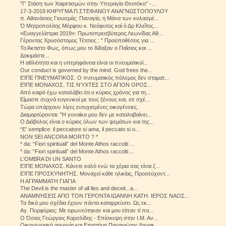
"Γ' Στάση των Χαιρετισμών στην Υπεραγία Θεοτόκο" -...
17-3-2019 ΚΗΡΥΓΜΑ Π.ΣΤΕΦΑΝΟΥ ΑΝΑΓΝΩΣΤΟΠΟΥΛΟΥ
π. Αθανάσιος Γιουσμάς: Παναγία, η Μάνα των κολασμέ...
Ὁ Μητροπολίτης Μόρφου κ. Νεόφυτος καὶ ὁ Δρ Κλεῖτος...
«Ευαγγελίστρια 2019»: Πρωτοπρεσβύτερος Λεωνίδας Αθ...
Γέροντας Χρυσόστομος Τέτσιος : " Προϋποθέσεις για ...
Το Άκτιστο Φως, όπως μου το δίδαξαν ο Παΐσιος και ...
Δοκιμάστε...
Η αθλιότητα και η υπερηφάνεια είναι οι πνευματικοί...
Our conduct is governed by the mind. God frees the...
ΕΊΠΕ ΠΝΕΥΜΑΤΙΚΟΣ. Ο πνευματικός πόλεμος δεν σταματ...
ΕΊΠΕ ΜΟΝΑΧΟΣ. ΤΙΣ ΝΎΧΤΕΣ ΣΤΟ ΑΓΙΟΝ ΟΡΟΣ...
Από καιρό έχω καταλάβει ότι ο κύριος χρόνος για τη...
Είμαστε συχνά ευγενικοί με τους ξένους και, σε σχέ...
Τώρα υπάρχουν λίγες ευτυχισμένες οικογένειες.
Διαμαρτύρονται: "Η γυναίκα μου δεν με καταλαβαίνει...
Ο Διάβολος είναι ο κύριος όλων των ψεμάτων και της...
“E’ semplice: il peccatore si ama, il peccato si o...
NON SEI ANCORA MORTO ? *
* da: “Fiori spirituali” del Monte Athos raccolti ...
* da: “Fiori spirituali” del Monte Athos raccolti ...
L'OMBRA DI UN SANTO
ΕΊΠΕ ΜΟΝΑΧΟΣ. Κάνετε καλό ενώ τα χέρια σας είναι ζ...
ΕΊΠΕ ΠΡΟΣΚΥΝΗΤΗΣ. Μοναχοί κάθε ηλικίας, Προσεύχοντ...
Η ΑΓΡΑΜΜΑΤΗ ΓΙΑΓΙΑ
The Devil is the master of all lies and deceit...a...
ΑΝΑΜΝΉΣΕΙΣ ΑΠΟ ΤΟΝ ΓΕΡΟΝΤΑ ΙΩΑΝΝΗ ΚΑΤΗ. ΙΕΡΟΣ ΝΑΟΣ...
Τα δικά μου σχέδια έχουν πάντα καταρρεύσει. Ως εκ...
Αγ. Πορφύριος: Με ειρωνεύτηκαν και μου είπαν τί πα...
Ο Όσιος Γεώργιος Καρσλίδης - Επίσκεψη στην Ι.Μ. Αν...
Οικογενειακή αρμονία και Επιστήμη Παναγιώτης Δημακ...