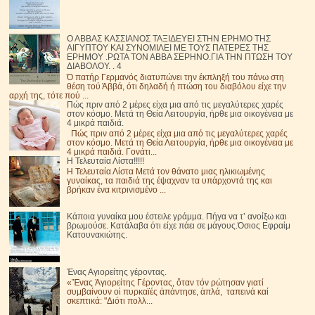
Ο ΑΒΒΑΣ ΚΑΣΣΙΑΝΟΣ ΤΑΞΙΔΕΥΕΙ ΣΤΗΝ ΕΡΗΜΟ ΤΗΣ
ΑΙΓΥΠΤΟΥ ΚΑΙ ΣΥΝΟΜΙΛΕΙ ΜΕ ΤΟΥΣ ΠΑΤΕΡΕΣ ΤΗΣ
ΕΡΗΜΟΥ .ΡΩΤΑ ΤΟΝ ΑΒΒΑ ΣΕΡΗΝΟ.ΓΙΑ ΤΗΝ ΠΤΩΣΗ ΤΟΥ
ΔΙΑΒΟΛΟΥ. . 4
Ό πατήρ Γερμανός διατυπώνει την έκπληξή του πάνω στη
θέση τού Άββά, ότι δηλαδή ή πτώση του διαβόλου είχε την
αρχή της, τότε πού ...
Πώς πριν από 2 μέρες είχα μια από τις μεγαλύτερες χαρές
στον κόσμο. Μετά τη Θεία Λειτουργία, ήρθε μια οικογένεια με
4 μικρά παιδιά.
Πώς πριν από 2 μέρες είχα μια από τις μεγαλύτερες χαρές
στον κόσμο. Μετά τη Θεία Λειτουργία, ήρθε μια οικογένεια με
4 μικρά παιδιά. Γονάτι...
Η Τελευταία Λίστα!!!!!
Η Τελευταία Λίστα Μετά τον θάνατο μιας ηλικιωμένης
γυναίκας, τα παιδιά της έψαχναν τα υπάρχοντά της και
βρήκαν ένα κιτρινισμένο ...
Κάποια γυναίκα μου έστειλε γράμμα. Πήγα να τ’ ανοίξω και
βρωμούσε. Κατάλαβα ότι είχε πάει σε μάγους.Όσιος Εφραίμ
Κατουνακιώτης.
Ένας Αγιορείτης γέροντας.
«Ἕνας Ἁγιορείτης Γέροντας, ὅταν τόν ρώτησαν γιατί
συμβαίνουν οἱ πυρκαϊές ἀπάντησε, ἁπλά, ταπεινά καί
σκεπτικά: "Διότι πολλ...