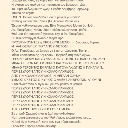
Δοξάζω τον Θεό, τη Χάρη Του , για πάντα και πάντα....
Η αγάπη του τυφλού και η σωτηρία του βρέφους!!!Δια...
Το θυμάμαι όλη μου τη ζωή Ο ιερέας Δημήτρης Γαβριλόφ
Iubirea de argint.
LIVE “Η Βίβλος του Διαδικτύου: τι μέλλει γενέσθαι”
Nothing without the Cross (Fr. Arsenie Papacioc)
Έκανα καθήκοντα μοναχής Βίκυ Μοσχολιού Μοναχός Ησύ...
Aγ. Πορφύριος: Ηρθαν δύο παιδάκια κλαίγοντας, βοήθ...
Θεέ μου τί προορατικό χάρισμα είχε ο άγ. Πορφύριος!!!
Η Θεία Λειτουργία είναι ένα παράθυρο.......
ΠΡΟΣΚΥΝΟΥΝΤΕΣ ή ΠΡΟΣΚΥΝΗΜΕΝΟΙ. π.Διονύσιος Ταμπά...
«Η ΑΛΗΘΕΙΑ ΠΕΡΙ ΤΟΥ ΑΓΙΟΥ ΦΩΤΟΣ!!!»
Ο Αγ. Πορφύριος με έπεισε να έχω υπολογιστή. Τον φ...
Φίλοι Ιεραποστολής Καμερούν-Προβολή στη Μονή Αγίων...
ΓΕΡΩΝ ΕΦΡΑΙΜ ΚΑΤΟΥΝΑΚΙΩΤΗΣ ΣΤΙΓΜΙΌΤΥΠΑ ΑΠΟ ΤΗΝ ΖΩΗ...
ΜΙΛΑ Ο ΓΕΡΟΝΤΑΣ ΕΦΡΑΙΜ Ο ΚΑΤΟΥΝΑΚΙΩΤΗΣ ΤΟ ΕΛΕΟΣ ΤΟ...
ΜΙΛΑ Ο ΓΕΡΟΝΤΑΣ ΕΦΡΑΙΜ Ο ΚΑΤΟΥΝΑΚΙΩΤΗΣ Η ΠΑΝΑΓΙΑ Ν...
ΠΕΡΙΣΣΥΛΟΓΗ ΑΓΙΟΥ ΝΙΚΟΛΑΟΥ ΑΧΡΙΔΟΣ.
ΑΓΙΟΥ ΝΙΚΟΛΑΟΥ ΑΧΡΙΔΟΣ. Η ΜΕΓΑΛΗ ΟΔΥΝΗ.
ΥΜΝΟΣ ΧΡΙΣΤΟΣ Ο ΚΥΡΙΟΣ Ο ΑΛΙΕΥΣ ΑΝΘΡΩΠΩΝ. ΑΓΙΟΥ ΝΙ...
Έτσι είναι πάντα οι άγιοι άνθρωποι μοιάζουν μεταξύ...
ΠΕΡΙΣΣΥΛΟΓΗ ΑΓΙΟΥ ΝΙΚΟΛΑΟΥ ΑΧΡΙΔΟΣ.
ΠΕΡΙΣΣΥΛΟΓΗ ΑΓΙΟΥ ΝΙΚΟΛΑΟΥ ΑΧΡΙΔΟΣ.
ΠΕΡΙΣΣΥΛΟΓΗ ΑΓΙΟΥ ΝΙΚΟΛΑΟΥ ΑΧΡΙΔΟΣ.
ΠΕΡΙΣΥΛΛΟΓΗ ΑΓΙΟΥ ΝΙΚΟΛΑΟΥ ΑΧΡΙΔΟΣ.
ΠΕΡΙΣΥΛΛΟΓΗ ΑΓΙΟΥ ΝΙΚΟΛΑΟΥ ΑΧΡΙΔΟΣ.
ΤΗΣ ΣΤΑΥΡΟΠΡΟΣΚΥΝΗΣΕΩΣ ΣΗΜΕΡΑ.
Σε σημάδι Σταυρού είναι η ζωή του ανθρώπου
Να προσεύχεσαι μέσω του Ψαλτήριου, τουλάχιστον μερ...
Η ζωή είναι δυναμική: είναι σαν ένα κύμα και εμείς...
Γέροντας Εφραίμ Κατουνακιώτης