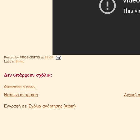
Posted by
PROSKINITIS
at
22:08
Labels:
Βίντεο
Δεν υπάρχουν σχόλια:
Δημοσίευση σχολίου
Νεότερη ανάρτηση
Αρχική σ
Εγγραφή σε:
Σχόλια ανάρτησης (Atom)