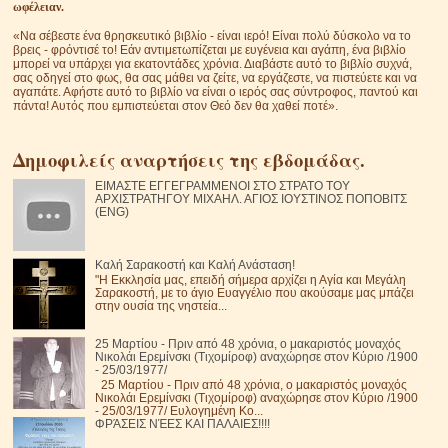
ωφέλειαν.
«Να σέβεστε ένα θρησκευτικό βιβλίο - είναι ιερό! Είναι πολύ δύσκολο να το
βρεις - φρόντισέ το! Εάν αντιμετωπίζεται με ευγένεια και αγάπη, ένα βιβλίο
μπορεί να υπάρχει για εκατοντάδες χρόνια. Διαβάστε αυτό το βιβλίο συχνά,
σας οδηγεί στο φως, θα σας μάθει να ζείτε, να εργάζεστε, να πιστεύετε και να
αγαπάτε. Αφήστε αυτό το βιβλίο να είναι ο ιερός σας σύντροφος, παντού και
πάντα! Αυτός που εμπιστεύεται στον Θεό δεν θα χαθεί ποτέ».
Δημοφιλείς αναρτήσεις της εβδομάδας.
ΕΙΜΑΣΤΕ ΕΓΓΕΓΡΑΜΜΕΝΟΙ ΣΤΟ ΣΤΡΑΤΟ ΤΟΥ
ΑΡΧΙΣΤΡΑΤΗΓΟΥ ΜΙΧΑΗΛ. ΑΓΙΟΣ ΙΟΥΣΤΙΝΟΣ ΠΟΠΟΒΙΤΣ
(ENG)
Καλή Σαρακοστή και Καλή Ανάσταση!
"Η Εκκλησία μας, επειδή σήμερα αρχίζει η Αγία και Μεγάλη
Σαρακοστή, με το άγιο Ευαγγέλιο που ακούσαμε μας μπάζει
στην ουσία της νηστεία...
25 Μαρτίου - Πριν από 48 χρόνια, ο μακαριστός μοναχός
Νικολάι Ερεμίνσκι (Τιχομίροφ) αναχώρησε στον Κύριο /1900
- 25/03/1977/
25 Μαρτίου - Πριν από 48 χρόνια, ο μακαριστός μοναχός
Νικολάι Ερεμίνσκι (Τιχομίροφ) αναχώρησε στον Κύριο /1900
- 25/03/1977/ Ευλογημένη Κο...
ΦΡΆΣΕΙΣ ΝΈΕΣ ΚΑΙ ΠΑΛΑΙΕΣ!!!!