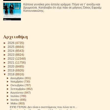
Κάποια γυναίκα μου έστειλε γράμμα. Πήγα να τ’ ανοίξω και
βρωμούσε. Κατάλαβα ότι είχε πάει σε μάγους.Όσιος Εφραίμ
Κατουνακιώτης.
Αρχειοθήκη
►
2026
(4735)
►
2025
(8664)
►
2024
(8543)
►
2023
(8824)
►
2022
(12348)
►
2021
(11756)
►
2020
(8485)
►
2019
(6926)
▼
2018
(8916)
►
Δεκεμβρίου
(831)
►
Νοεμβρίου
(730)
►
Οκτωβρίου
(787)
►
Σεπτεμβρίου
(852)
►
Αυγούστου
(847)
►
Ιουλίου
(789)
►
Ιουνίου
(695)
▼
Μαΐου
(803)
ΕΊΠΕ ΓΈΡΩΝ. Δεν είναι ο σκεπτόμενος που λύνει τα π...