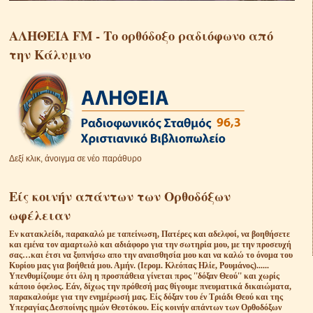
ΑΛΗΘΕΙΑ FM - Το ορθόδοξο ραδιόφωνο από
την Κάλυμνο
Δεξί κλικ, άνοιγμα σε νέο παράθυρο
Είς κοινήν απάντων των Ορθοδόξων
ωφέλειαν
Eν κατακλείδι, παρακαλώ με ταπείνωση, Πατέρες και αδελφοί, να βοηθήσετε
και εμένα τον αμαρτωλὸ και αδιάφορο για την σωτηρία μου, με την προσευχή
σας…και έτσι να ξυπνήσω απο την αναισθησία μου και να καλώ το όνομα του
Κυρίου μας για βοήθειά μου. Αμήν. (Ιερομ. Κλεόπας Ηλίε, Ρουμάνος)......
Υπενθυμίζουμε ότι όλη η προσπάθεια γίνεται προς ''δόξαν Θεού'' και χωρίς
κάποιο όφελος. Εάν, δίχως την πρόθεσή μας θίγουμε πνευματικά δικαιώματα,
παρακαλούμε για την ενημέρωσή μας. Είς δόξαν του έν Τριάδι Θεού και της
Υπεραγίας Δεσποίνης ημών Θεοτόκου. Είς κοινήν απάντων των Ορθοδόξων