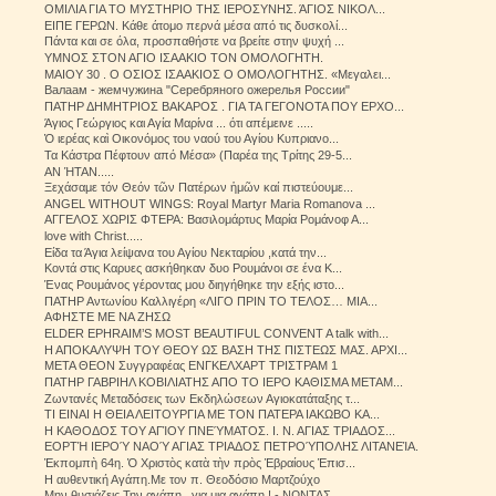
ΟΜΙΛΙΑ ΓΙΑ ΤΟ ΜΥΣΤΗΡΙΟ ΤΗΣ ΙΕΡΟΣΥΝΗΣ. ΆΓΙΟΣ ΝΙΚΟΛ...
ΕΙΠΕ ΓΕΡΩΝ. Κάθε άτομο περνά μέσα από τις δυσκολί...
Πάντα και σε όλα, προσπαθήστε να βρείτε στην ψυχή ...
ΥΜΝΟΣ ΣΤΟΝ ΑΓΙΟ ΙΣΑΑΚΙΟ ΤΟΝ ΟΜΟΛΟΓΗΤΗ.
ΜΑΙΟΥ 30 . Ο ΟΣΙΟΣ ΙΣΑΑΚΙΟΣ Ο ΟΜΟΛΟΓΗΤΗΣ. «Μεγαλει...
Валаам - жемчужина "Серебряного ожерелья России"
ΠΑΤΗΡ ΔΗΜΗΤΡΙΟΣ ΒΑΚΑΡΟΣ . ΓΙΑ ΤΑ ΓΕΓΟΝΟΤΑ ΠΟΥ ΕΡΧΟ...
Άγιος Γεώργιος και Αγία Μαρίνα ... ότι απέμεινε .....
Ὁ ιερέας καὶ Οικονόμος του ναού του Αγίου Κυπριανο...
Τα Κάστρα Πέφτουν από Μέσα» (Παρέα της Τρίτης 29-5...
ΑΝ ΉΤΑΝ.....
Ξεχάσαμε τόν Θεόν τῶν Πατέρων ἡμῶν καί πιστεύουμε...
ANGEL WITHOUT WINGS: Royal Martyr Maria Romanova ...
ΑΓΓΕΛΟΣ ΧΩΡΙΣ ΦΤΕΡΑ: Βασιλομάρτυς Μαρία Ρομάνοφ Α...
love with Christ.....
Είδα τα Άγια λείψανα του Αγίου Νεκταρίου ,κατά την...
Κοντά στις Καρυες ασκήθηκαν δυο Ρουμάνοι σε ένα Κ...
Ένας Ρουμάνος γέροντας μου διηγήθηκε την εξής ιστο...
ΠΑΤΗΡ Αντωνίου Καλλιγέρη «ΛΙΓΟ ΠΡΙΝ ΤΟ ΤΕΛΟΣ… ΜΙΑ...
ΑΦΗΣΤΕ ΜΕ ΝΑ ΖΗΣΩ
ELDER EPHRAIM’S MOST BEAUTIFUL CONVENT A talk with...
Η ΑΠΟΚΑΛΥΨΗ ΤΟΥ ΘΕΟΥ ΩΣ ΒΑΣΗ ΤΗΣ ΠΙΣΤΕΩΣ ΜΑΣ. ΑΡΧΙ...
ΜΕΤΑ ΘΕΟΝ Συγγραφέας ΕΝΓΚΕΛΧΑΡΤ ΤΡΙΣΤΡΑΜ 1
ΠΑΤΗΡ ΓΑΒΡΙΗΛ ΚΟΒΙΛΙΑΤΗΣ ΑΠΟ ΤΟ ΙΕΡΟ ΚΑΘΙΣΜΑ ΜΕΤΑΜ...
Ζωντανές Μεταδόσεις των Εκδηλώσεων Αγιοκατάταξης τ...
ΤΙ ΕΙΝΑΙ Η ΘΕΙΑ ΛΕΙΤΟΥΡΓΙΑ ΜΕ ΤΟΝ ΠΑΤΕΡΑ ΙΑΚΩΒΟ ΚΑ...
Η ΚΑΘΟΔΟΣ ΤΟΥ ΑΓΊΟΥ ΠΝΕΎΜΑΤΟΣ. Ι. Ν. ΑΓΙΑΣ ΤΡΙΑΔΟΣ...
ΕΟΡΤΉ ΙΕΡΟΎ ΝΑΟΎ ΑΓΙΑΣ ΤΡΙΑΔΟΣ ΠΕΤΡΟΎΠΟΛΗΣ ΛΙΤΑΝΕΊΑ.
Ἐκπομπὴ 64η. Ὁ Χριστὸς κατὰ τὴν πρὸς Ἑβραίους Ἐπισ...
Η αυθεντική Αγάπη.Με τον π. Θεοδόσιο Μαρτζούχο
Μην θυσιάζεις Την αγάπη.. για μια αγάπη ! - ΝΩΝΤΑΣ...