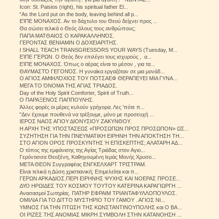
Icon: St. Paisios (right), his spiritual father El...
“As the Lord put on the body, leaving behind all p...
ΕΊΠΕ ΜΟΝΑΧΟΣ. Αν το δάχτυλο του Θεού δείχνει προς ...
Θα σώσει τελικά ο Θεός όλους τους ανθρώπους;
ΠΑΠΑ ΜΑΤΘΑΙΟΣ Ο ΚΑΡΑΚΑΛΛΗΝΌΣ.
ΓΕΡΟΝΤΑΣ ΒΕΝΙΑΜΙΝ Ο ΔΟΧΕΙΑΡΙΤΗΣ.
I SHALL TEACH TRANSGRESSORS YOUR WAYS (Tuesday, M...
ΕΊΠΕ ΓΈΡΩΝ. Ο Θεός δεν επιλέγει τους ισχυρούς , α...
ΕΊΠΕ ΜΟΝΑΧΟΣ. Όπως ο αέρας είναι το μέσον , για τα...
ΘΑΥΜΑΣΤΌ ΓΕΓΟΝΌΣ. Η γυναίκα εργαζόταν σε μια μονάδ...
Ο ΑΓΙΟΣ ΑΜΦΙΛΌΧΙΟΣ ΤΟΥ ΠΟΤΣΑΕΦ ΘΕΡΑΠΕΥΕΙ ΜΙΑ ΓΥΝΑ...
ΜΕΓΑ ΤΟ ΌΝΟΜΑ ΤΗΣ ΑΓΙΑΣ ΤΡΙΑΔΟΣ.
Day of the Holy Spirit Comforter, Spirit of Truth...
Ο ΠΑΡΑΞΕΝΟΣ ΠΑΠΠΟΥΛΗΣ.
Άλλες φορές οι μέρες κυλούν γρήγορα. Λες 'πότε π...
"Δεν έχουμε πουθενά να τρέξουμε, μόνο με προσευχή ...
ΙΕΡΟΣ ΝΑΟΣ ΑΓΙΟΥ ΔΙΟΝΥΣΙΟΥ ΖΑΚΥΝΘΟΥ.
Η ΑΡΧΗ ΤΗΣ ΥΠΟΣΤΑΣΕΩΣ «ΠΡΟΣΩΠΩΝ ΠΡΟΣ ΠΡΟΣΩΠΟΝ» ΩΣ...
ΣΥΖΗΤΗΣΗ ΓΙΑ ΤΗΝ ΠΝΕΥΜΑΤΙΚΗ ΕΙΡΗΝΗ ΤΗΝ ΑΠΟΚΤΗΣΗ ΤΗ...
ΣΤΟ ΑΓΙΟΝ ΟΡΟΣ ΠΡΟΣΚΥΝΤΗΣ Ή ΕΠΙΣΚΕΠΤΗΣ; ΑΛΑΤΑΡΗ ΑΔ...
Ο τόπος της εμφάνισης της Αγίας Τριάδας στον Αγιο...
Γερόντισσα Θεοξένη, Καθηγουμένη Ιεράς Μονής Χρυσο...
ΜΕΤΑ ΘΕΟΝ Συγγραφέας ΕΝΓΚΕΛΧΑΡΤ ΤΡΙΣΤΡΑΜ.
Είναι τελικά η Δύση χριστιανική; Επιμελείται και π...
ΓΕΡΩΝ ΑΡΚΑΔΙΟΣ.ΠΕΡΙ ΕΙΡΗΝΗΣ ΨΥΧΗΣ ΚΑΙ ΝΟΕΡΑΣ ΠΡΟΣΕ...
ΔΥΟ ΗΡΩΙΔΕΣ ΤΟΥ ΚΟΣΜΟΥ ΤΟΥΤΟΥ ΚΑΤΕΡΙΝΑ ΚΑΡΑΓΙΩΡΓΗ ...
Ανασασμοί Σωτηρίας. ΠΑΤΗΡ ΕΦΡΑΙΜ ΤΡΙΑΝΤΑΦΥΛΛΟΠΟΥΛΟΣ.
ΟΜΙΛΙΑ ΓΙΑ ΤΟ ΔΙΤΤΟ ΜΥΣΤΗΡΙΟ ΤΟΥ ΓΑΜΟΥ . ΑΓΙΟΣ ΝΙ...
ΥΜΝΟΣ ΓΙΑ ΤΗΝ ΠΤΩΣΗ ΤΗΣ ΚΩΝΣΤΑΝΤΙΝΟΥΠΟΛΗΣ και Ο ΒΑ...
ΟΙ ΡΙΖΕΣ ΤΗΣ ΑΝΟΜΙΑΣ ΜΙΚΡΗ ΣΥΜΒΟΛΗ ΣΤΗΝ ΚΑΤΑΝΟΗΣΗ ...