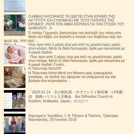
Ο ΑΒΒΑΣ ΚΑΣΣΙΑΝΟΣ ΤΑΞΙΔΕΥΕΙ ΣΤΗΝ ΕΡΗΜΟ ΤΗΣ
ΑΙΓΥΠΤΟΥ ΚΑΙ ΣΥΝΟΜΙΛΕΙ ΜΕ ΤΟΥΣ ΠΑΤΕΡΕΣ ΤΗΣ
ΕΡΗΜΟΥ .ΡΩΤΑ ΤΟΝ ΑΒΒΑ ΣΕΡΗΝΟ.ΓΙΑ ΤΗΝ ΠΤΩΣΗ ΤΟΥ
ΔΙΑΒΟΛΟΥ. . 4
Ό πατήρ Γερμανός διατυπώνει την έκπληξή του πάνω στη
θέση τού Άββά, ότι δηλαδή ή πτώση του διαβόλου είχε την
αρχή της, τότε πού ...
Πώς πριν από 2 μέρες είχα μια από τις μεγαλύτερες χαρές
στον κόσμο. Μετά τη Θεία Λειτουργία, ήρθε μια οικογένεια με
4 μικρά παιδιά.
Πώς πριν από 2 μέρες είχα μια από τις μεγαλύτερες χαρές
στον κόσμο. Μετά τη Θεία Λειτουργία, ήρθε μια οικογένεια με
4 μικρά παιδιά. Γονάτι...
Η Τελευταία Λίστα!!!!!
Η Τελευταία Λίστα Μετά τον θάνατο μιας ηλικιωμένης
γυναίκας, τα παιδιά της έψαχναν τα υπάρχοντά της και
βρήκαν ένα κιτρινισμένο ...
「2025.01.14 主の割礼祭・大ヴァシリイ祭祈祷 LIVE配
信 釧路ハリストス正教会 the Orthodox Church in
Kushiro, Hokkaido, Japan」のコピー
Κήρυγμα κ. Ἱεροθέου, Ἱ. Ν. Πέτρου & Παύλου, Τρίκορφο
Ναυπακτίας, 29 Ἰουνίου 2018