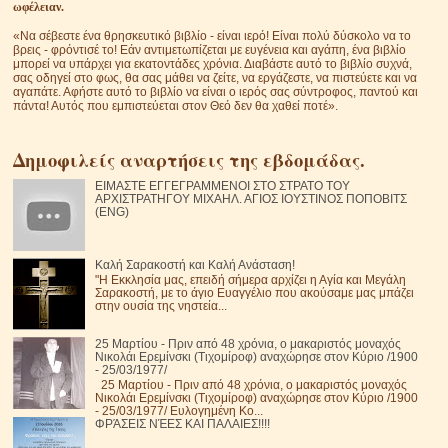
ωφέλειαν.
«Να σέβεστε ένα θρησκευτικό βιβλίο - είναι ιερό! Είναι πολύ δύσκολο να το
βρεις - φρόντισέ το! Εάν αντιμετωπίζεται με ευγένεια και αγάπη, ένα βιβλίο
μπορεί να υπάρχει για εκατοντάδες χρόνια. Διαβάστε αυτό το βιβλίο συχνά,
σας οδηγεί στο φως, θα σας μάθει να ζείτε, να εργάζεστε, να πιστεύετε και να
αγαπάτε. Αφήστε αυτό το βιβλίο να είναι ο ιερός σας σύντροφος, παντού και
πάντα! Αυτός που εμπιστεύεται στον Θεό δεν θα χαθεί ποτέ».
Δημοφιλείς αναρτήσεις της εβδομάδας.
ΕΙΜΑΣΤΕ ΕΓΓΕΓΡΑΜΜΕΝΟΙ ΣΤΟ ΣΤΡΑΤΟ ΤΟΥ
ΑΡΧΙΣΤΡΑΤΗΓΟΥ ΜΙΧΑΗΛ. ΑΓΙΟΣ ΙΟΥΣΤΙΝΟΣ ΠΟΠΟΒΙΤΣ
(ENG)
Καλή Σαρακοστή και Καλή Ανάσταση!
"Η Εκκλησία μας, επειδή σήμερα αρχίζει η Αγία και Μεγάλη
Σαρακοστή, με το άγιο Ευαγγέλιο που ακούσαμε μας μπάζει
στην ουσία της νηστεία...
25 Μαρτίου - Πριν από 48 χρόνια, ο μακαριστός μοναχός
Νικολάι Ερεμίνσκι (Τιχομίροφ) αναχώρησε στον Κύριο /1900
- 25/03/1977/
25 Μαρτίου - Πριν από 48 χρόνια, ο μακαριστός μοναχός
Νικολάι Ερεμίνσκι (Τιχομίροφ) αναχώρησε στον Κύριο /1900
- 25/03/1977/ Ευλογημένη Κο...
ΦΡΆΣΕΙΣ ΝΈΕΣ ΚΑΙ ΠΑΛΑΙΕΣ!!!!