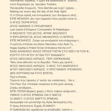
Ναυπάκτου Ἱερόθεος: «Ἔργο καὶ διδασκαλία π. Ἰωάννο...
σποτ-Εορτασμός αγ. Ιακώβου Τσαλίκη
Παναγούδα-Σουρωτή.. Όσο βαστάει μια ευχή ! (μέρος ...
Making our every day the day of the Holy Spirit.
Ο π.Όλεγκ ιερέας και πνευματικός των δυνάμεων αλεξ...
ΕΊΠΕ ΜΟΝΑΧΗ. Δεν έχει σημασία πόσο μεγάλο είναι το...
Ο ΑΓΙΟΣ ΠΟΡΦΥΡΙΟΣ
ΑΓΙΟΣ ΙΩΑΝΝΗΣ Ο ΠΡΟΔΡΟΜΟΣ
Last stand of Emperor Constantine XI Palaiologos ...
Ο ΒΑΣΙΛΕΥΣ ΤΗΣ ΔΟΞΗΣ. ΑΡΧΙΜ. ΒΑΣΙΛΕΙΟΥ.
Η ΙΕΡΗ ΑΡΡΩΣΤΙΑ. ΑΓΙΟΣ ΝΙΚΗΦΟΡΟΣ Ο ΛΕΠΡΟΣ.
ΕΊΠΕ ΜΟΝΑΧΟΣ. Ζούμε και κινούμαστε και υπάρχουμε ε...
Η κρύπτη-σπήλαιο του Αγίου Νικολάου στην Αγία Γη, ...
Hagia Sophia in Polen! Erste Orthodoxe Kirche in P...
ΕΝΑΣ ΑΛΗΘΙΝΟΣ ΦΙΛΟΣ ΠΡΟΣΕΎΧΕΤΑΙ ΣΤΟ ΘΕΌ ΓΙΑ ΤΟΝ Φ...
ΕΟΡΤΉ ΤΟΥ ΑΓΊΟΥ ΙΟΎΔΑ ΤΟΥ ΘΑΔΔΑΙΟΥ.
ΑΓΙΟΣ ΝΙΚΟΛΑΟΣ ΑΧΡΙΔΟΣ. ΠΕΡΙ ΧΑΙΡΕΚΑΚΙΑΣ
''Μου είναι αδύνατο να το διηγηθώ. Πόσο μας αγαπά ...
ΆΓΙΟΣ ΝΙΚΟΛΑΟΣ ΑΧΡΙΔΟΣ. Ο ΒΙΟΣ ΤΟΥ ΑΝΘΡΩΠΟΥ.
ΑΓΊΟΥ ΝΙΚΟΛΆΟΥ ΑΧΡΙΔΟΣ. Η ΧΡΙΣΤΙΑΝΙΚΉ ΥΠΟΜΟΝΉ.
ΔΕΝ ΧΟΡΤΑΙΝΩ ΝΑ ΤΟΥΣ ΒΛΈΠΩ..
Περί ενότητας...
Γέροντα πώς έφτασες σ' αυτήν την κατάσταση; - Να σ...
The Poor Our Christian response to the poor among...
Ζητάω απόδραση....
ΕΙΠΕ ΓΕΡΩΝ.Μερικές φορές ο Θεός παίρνει ασήμι από ...
ΥΜΝΟΣ Ο ΑΓΙΟΣ ΕΡΜΕΙΑΣ ΚΑΙ Ο ΜΑΓΟΣ
31 ΜΑΙΟΥ. Ο ΑΓΙΟΣ ΜΑΡΤΥΣ ΕΡΜΕΙΑΣ
Αγιογραφία στο μοναστήρι της Αγίας Αικατερίνης στη...
Ο άγιος Απόστολος Έρμάς.30 ΜΑΙΟΥ.
Η Ορθοδοξία δεν χρειάζεται να αποδειχθεί, πρέπει ν...